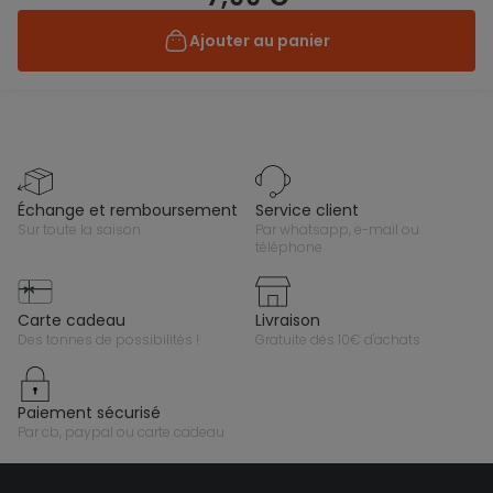
Ajouter au panier
échange et remboursement
service client
sur toute la saison
par whatsapp, e-mail ou
téléphone
carte cadeau
livraison
des tonnes de possibilités !
gratuite dès 10€ d'achats
paiement sécurisé
par cb, paypal ou carte cadeau