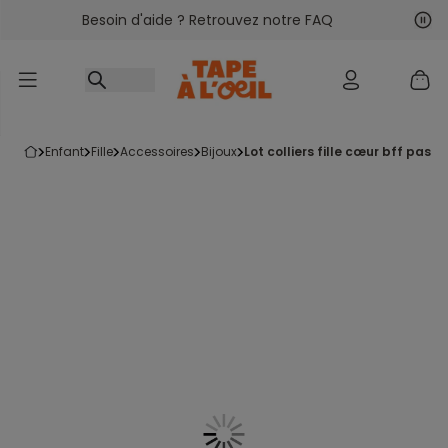
Besoin d'aide ? Retrouvez notre FAQ
Accéder au contenu
Sui
Pré
enfant
fille
accessoires
bijoux
lot colliers fille cœur bff paste