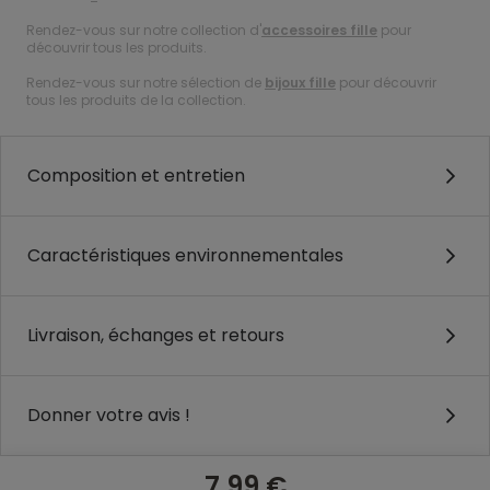
Rendez-vous sur notre collection d'
accessoires fille
pour
découvrir tous les produits.
Rendez-vous sur notre sélection de
bijoux fille
pour découvrir
tous les produits de la collection.
Composition et entretien
Caractéristiques environnementales
Livraison, échanges et retours
Donner votre avis !
7,99 €