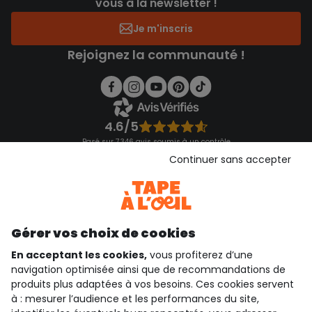
vous à la newsletter !
Je m'inscris
Rejoignez la communauté !
4.6/5
Basé sur 7 346 avis soumis à un contrôle
Voir l’attestation de confiance
Continuer sans accepter
Consulter les CGU
Téléchargez notre application
Découvrir notre application
Gérer vos choix de cookies
En acceptant les cookies,
vous profiterez d’une
navigation optimisée ainsi que de recommandations de
qui sommes-nous ?
produits plus adaptées à vos besoins. Ces cookies servent
à : mesurer l’audience et les performances du site,
besoin d'aide ?