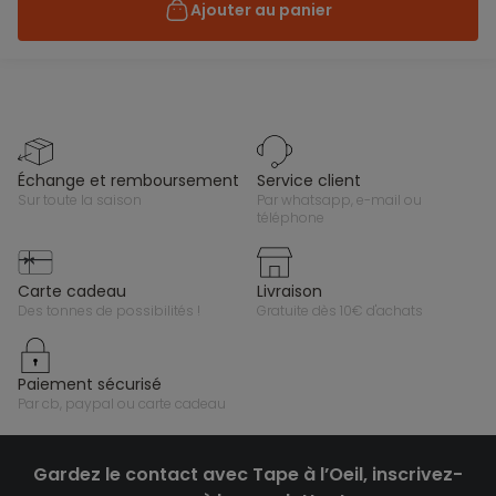
Ajouter au panier
échange et remboursement
service client
sur toute la saison
par whatsapp, e-mail ou
téléphone
carte cadeau
livraison
des tonnes de possibilités !
gratuite dès 10€ d'achats
paiement sécurisé
par cb, paypal ou carte cadeau
Gardez le contact avec Tape à l’Oeil, inscrivez-