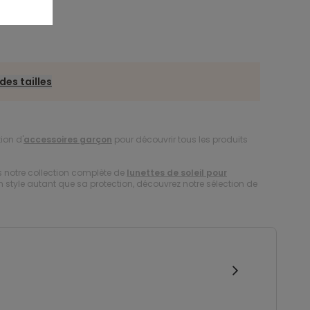
des tailles
ion d'
accessoires garçon
pour découvrir tous les produits
s notre collection complète de
lunettes de soleil pour
on style autant que sa protection, découvrez notre sélection de