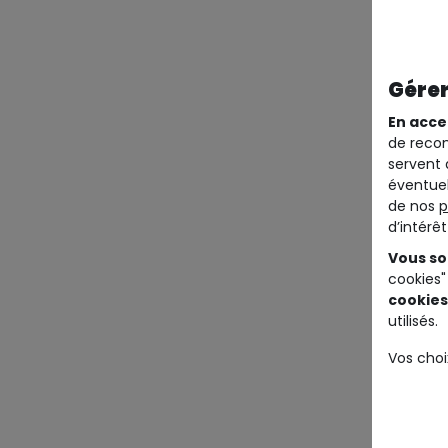
Gérer
En acce
de recom
servent 
éventuel
de nos
p
d’intérê
Vous so
cookies"
cookies
utilisés.
Vos choi