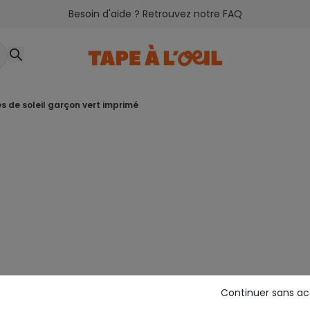
Besoin d'aide ? Retrouvez notre FAQ
es de soleil garçon vert imprimé
Continuer sans a