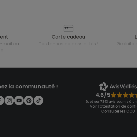
ient
carte cadeau
des tonnes de possibilités !
gratuit
ne
nez la communauté !
4.6/5
Basé sur 7 343 avis soumis à un
Voir l’attestation de con
Consulter les CGU