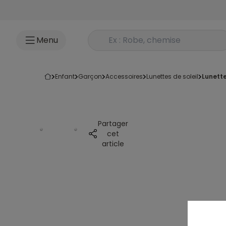
Accéder au contenu
Rechercher un produit
Menu
enfant
garçon
accessoires
lunettes de soleil
lunett
Partager
cet
article