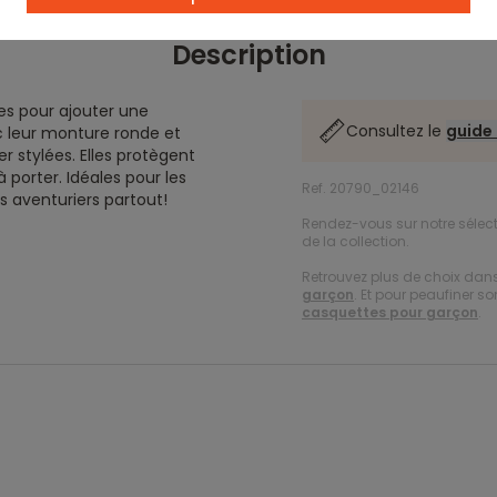
Description
tes pour ajouter une
Consultez le
guide 
c leur monture ronde et
er stylées. Elles protègent
à porter. Idéales pour les
Ref. 20790_02146
s aventuriers partout!
Rendez-vous sur notre sélect
de la collection.
Retrouvez plus de choix dan
garçon
. Et pour peaufiner s
casquettes pour garçon
.