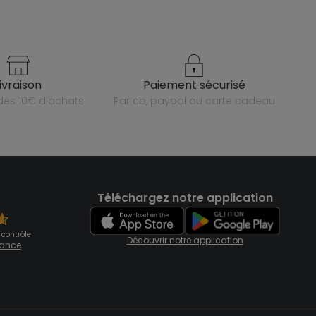
livraison
paiement sécurisé
e dès 10€ d'achats
par cb, paypal ou carte cadeau
Téléchargez notre application
 contrôle
Découvrir notre application
fiance