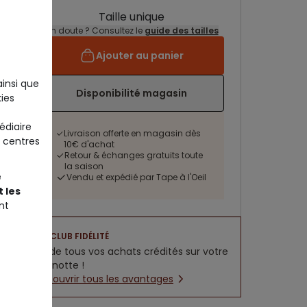
Taille unique
Un doute ? Consultez le
guide des tailles
Ajouter au panier
ainsi que
Disponibilité magasin
ies
édiaire
Livraison offerte en magasin dès
 centres
10€ d'achat
Retour & échanges gratuits toute
la saison
e
Vendu et expédié par Tape à l'Oeil
 les
nt
CLUB FIDÉLITÉ
5% de tous vos achats crédités sur votre
cagnotte !
Découvrir tous les avantages