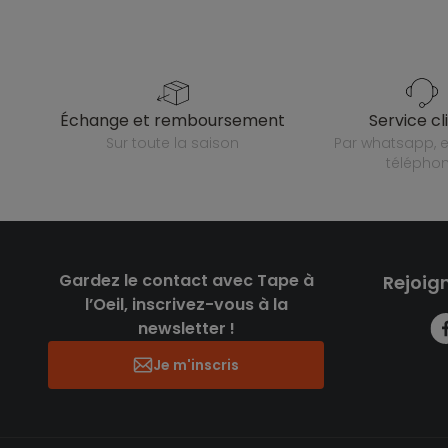
échange et remboursement
service cl
sur toute la saison
par whatsapp, e-mail ou
télépho
Gardez le contact avec Tape à
Rejoig
l’Oeil, inscrivez-vous à la
newsletter !
Je m'inscris