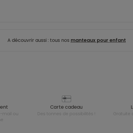
A découvrir aussi : tous nos
manteaux pour enfant
ient
carte cadeau
des tonnes de possibilités !
gratuit
ne