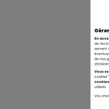
Gérer
En acce
de recom
servent 
éventuel
de nos
p
d’intérê
Vous so
cookies"
cookies
utilisés.
Vos choi