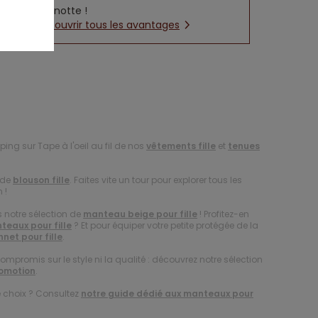
cagnotte !
Découvrir tous les avantages
ing sur Tape à l'oeil au fil de nos
vêtements fille
et
tenues
 de
blouson fille
. Faites vite un tour pour explorer tous les
 !
 notre sélection de
manteau beige pour fille
! Profitez-en
teaux pour fille
? Et pour équiper votre petite protégée de la
net pour fille
.
compromis sur le style ni la qualité : découvrez notre sélection
romotion
.
e choix ? Consultez
notre guide dédié aux manteaux pour