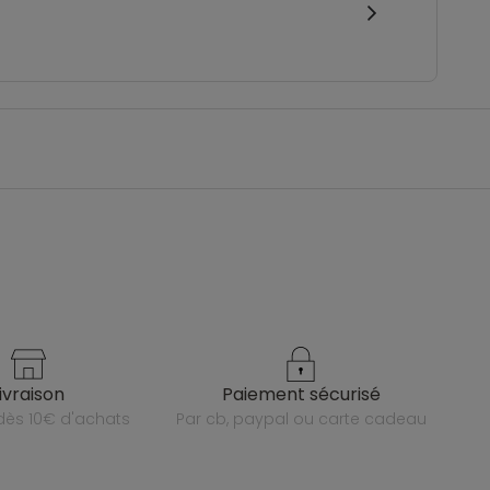
livraison
paiement sécurisé
e dès 10€ d'achats
par cb, paypal ou carte cadeau