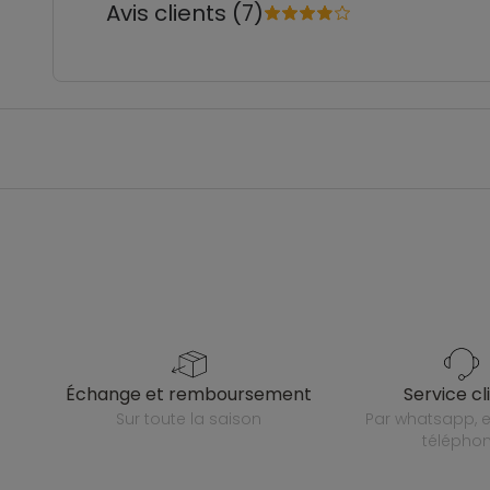
Avis clients (7)
échange et remboursement
service cl
sur toute la saison
par whatsapp, e-mail ou
télépho