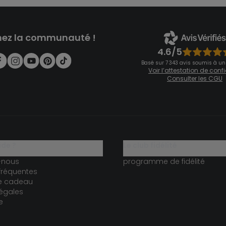
nez la communauté !
4.6/5
Basé sur 7 343 avis soumis à un
Voir l’attestation de con
Consulter les CGU
ide ?
le club fidélité
-nous
programme de fidélité
fréquentes
te cadeau
égales
e