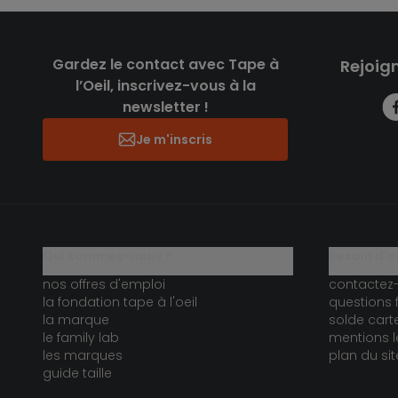
Gardez le contact avec Tape à
Rejoig
l’Oeil, inscrivez-vous à la
newsletter !
Je m'inscris
qui sommes-nous ?
besoin d'a
nos offres d'emploi
contactez
la fondation tape à l'oeil
questions 
la marque
solde car
le family lab
mentions l
les marques
plan du sit
guide taille