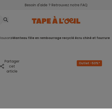
Besoin d'aide ? Retrouvez notre FAQ
blouson
manteau fille en rembourrage recyclé écru chiné et fourrure
Partager
Outlet -50%*
cet
article