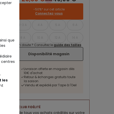
ccepter
-50%* sur cet article
Connectez-vous
2-3 A
4 A
5 A
6 A
8 A
10 A
12 A
14 A
ainsi que
Un doute ? Consultez le
guide des tailles
ies
Disponibilité magasin
édiaire
 centres
Livraison offerte en magasin dès
10€ d'achat
e
Retour & échanges gratuits toute
 les
la saison
Vendu et expédié par Tape à l'Oeil
nt
CLUB FIDÉLITÉ
5% de tous vos achats crédités sur votre