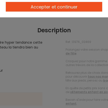
Accepter et continuer
Description
Ref. 13976_02469
dre hyper tendance cette
teau la tiendra bien au
Prolongez votre session shopp
de fille
.
Craquez pour notre gamme
autres trésors de la collection
eur
Retrouvez plus de choix dans
pour découvrir
tous nos man
tête aux pieds, pensez au
bon
En quête de petits prix sans 
de
vêtements enfant en p
Besoin d'aide pour faire votr
enfant
.