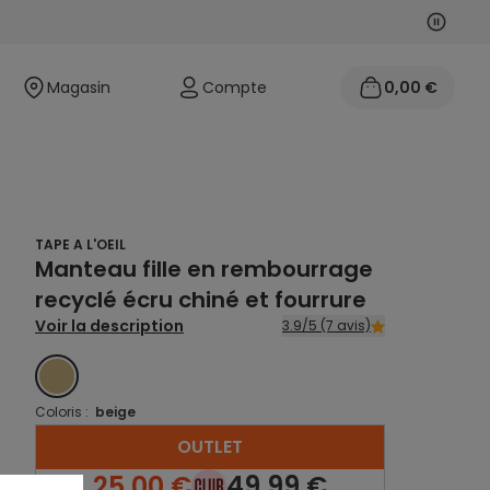
Suivan
Précéd
Magasin
Compte
0,00 €
TAPE A L'OEIL
Manteau fille en rembourrage
recyclé écru chiné et fourrure
Voir la description
3.9/5 (7 avis)
BEIGE
Coloris :
beige
OUTLET
25,00 €
49,99 €