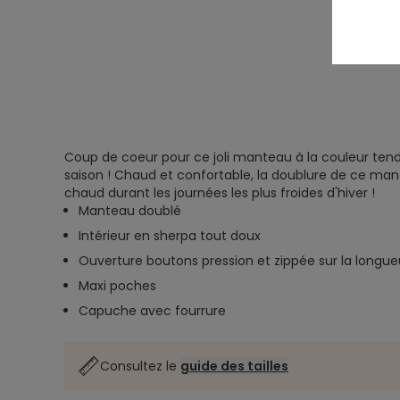
Coup de coeur pour ce joli manteau à la couleur ten
saison ! Chaud et confortable, la doublure de ce man
chaud durant les journées les plus froides d'hiver !
Manteau doublé
Intérieur en sherpa tout doux
Ouverture boutons pression et zippée sur la longu
Maxi poches
Capuche avec fourrure
Consultez le
guide des tailles