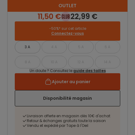
OUTLET
11,50 €
22,99 €
-50%* sur cet article
Connectez-vous
3 A
4 A
5 A
6 A
8 A
10 A
12 A
14 A
Un doute ? Consultez le
guide des tailles
Ajouter au panier
Disponibilité magasin
Livraison offerte en magasin dès 10€ d'achat
Retour & échanges gratuits toute la saison
Vendu et expédié par Tape à l'Oeil