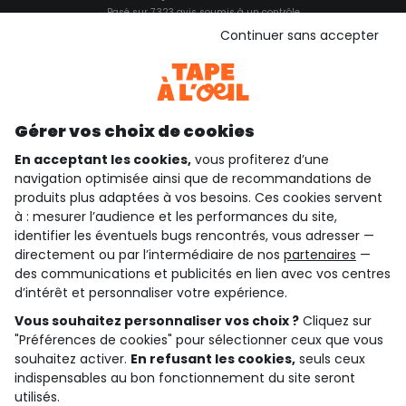
Basé sur 7 323 avis soumis à un contrôle
Voir l’attestation de confiance
Continuer sans accepter
Consulter les CGU
Téléchargez notre application
Découvrir notre application
Gérer vos choix de cookies
En acceptant les cookies,
vous profiterez d’une
navigation optimisée ainsi que de recommandations de
qui sommes-nous ?
produits plus adaptées à vos besoins. Ces cookies servent
à : mesurer l’audience et les performances du site,
besoin d'aide ?
identifier les éventuels bugs rencontrés, vous adresser —
directement ou par l’intermédiaire de nos
partenaires
—
le club fidélité
des communications et publicités en lien avec vos centres
d’intérêt et personnaliser votre expérience.
notre catalogue
Vous souhaitez personnaliser vos choix ?
Cliquez sur
"Préférences de cookies" pour sélectionner ceux que vous
souhaitez activer.
En refusant les cookies,
seuls ceux
indispensables au bon fonctionnement du site seront
Conditions générales de ventes et d'utilisation
Conditions d’utilisation des réseaux sociaux
utilisés.
Politique de confidentialité