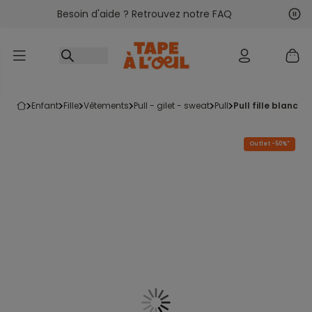
Besoin d'aide ? Retrouvez notre FAQ
Accéder au contenu
Sui
Pré
enfant
fille
vêtements
pull - gilet - sweat
pull
pull fille blanc
Outlet -50%*