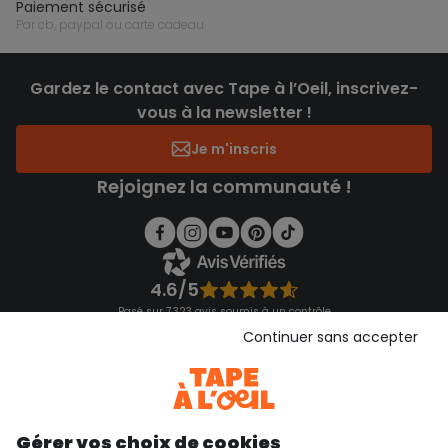
paiement sécurisé
par cb, paypal ou carte cadeau
Gardez le contact avec Tape à l’Oeil, inscrivez-
vous à la newsletter !
Je m'inscris
Rejoignez la communauté !
4.6/5
Basé sur 7 323 avis soumis à un contrôle
Voir l’attestation de confiance
Continuer sans accepter
Consulter les CGU
Téléchargez notre application
Découvrir notre application
Gérer vos choix de cookies