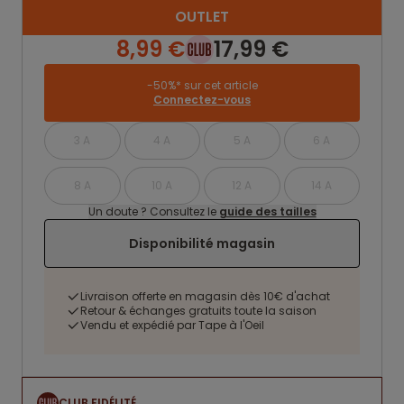
OUTLET
8,99 €
17,99 €
-50%* sur cet article
Connectez-vous
3 A
4 A
5 A
6 A
8 A
10 A
12 A
14 A
Un doute ? Consultez le
guide des tailles
Disponibilité magasin
Livraison offerte en magasin dès 10€ d'achat
Retour & échanges gratuits toute la saison
Vendu et expédié par Tape à l'Oeil
CLUB FIDÉLITÉ