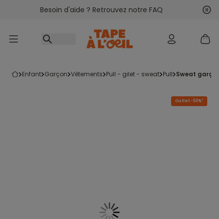
Besoin d'aide ? Retrouvez notre FAQ
Accéder au contenu
Sui
Pré
enfant
garçon
vêtements
pull - gilet - sweat
pull
sweat garço
Outlet -50%*