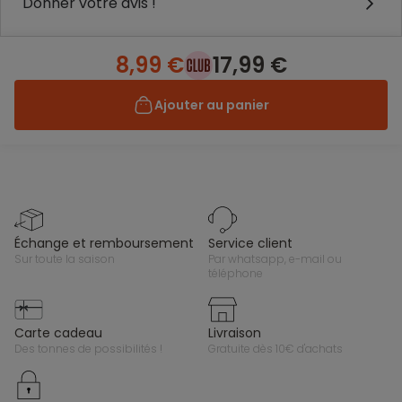
Donner votre avis !
8,99 €
17,99 €
Ajouter au panier
échange et remboursement
service client
sur toute la saison
par whatsapp, e-mail ou
téléphone
carte cadeau
livraison
des tonnes de possibilités !
gratuite dès 10€ d'achats