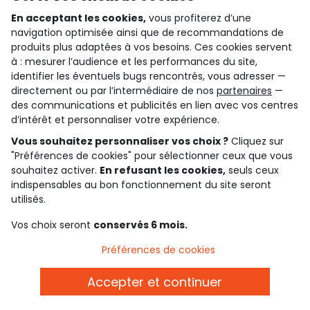
En acceptant les cookies,
vous profiterez d’une
navigation optimisée ainsi que de recommandations de
qui sommes-nous ?
produits plus adaptées à vos besoins. Ces cookies servent
à : mesurer l’audience et les performances du site,
besoin d'aide ?
identifier les éventuels bugs rencontrés, vous adresser —
directement ou par l’intermédiaire de nos
partenaires
—
le club fidélité
des communications et publicités en lien avec vos centres
d’intérêt et personnaliser votre expérience.
notre catalogue
Vous souhaitez personnaliser vos choix ?
Cliquez sur
"Préférences de cookies" pour sélectionner ceux que vous
souhaitez activer.
En refusant les cookies,
seuls ceux
indispensables au bon fonctionnement du site seront
Conditions générales de ventes et d'utilisation
Conditions d’utilisation des réseaux sociaux
utilisés.
Politique de confidentialité
*Conditions des offres
Vos choix seront
conservés 6 mois.
Cookies et données personnelles
Accessibilité : partiellement conforme
Préférences de cookies
Paramètres des cookies
Accepter et continuer
Français