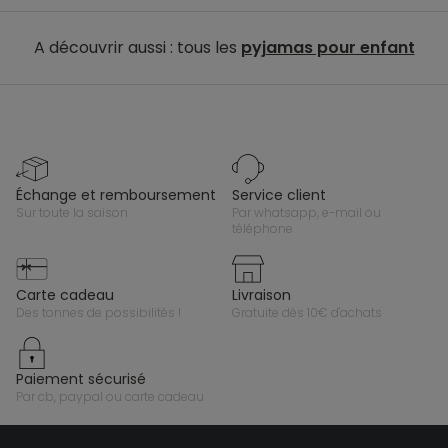
A découvrir aussi : tous les
pyjamas pour enfant
échange et remboursement
service client
sur toute la saison
par whatsapp, e-mail ou
téléphone
carte cadeau
livraison
des tonnes de possibilités !
gratuite dès 10€ d'achats
paiement sécurisé
par cb, paypal ou carte cadeau