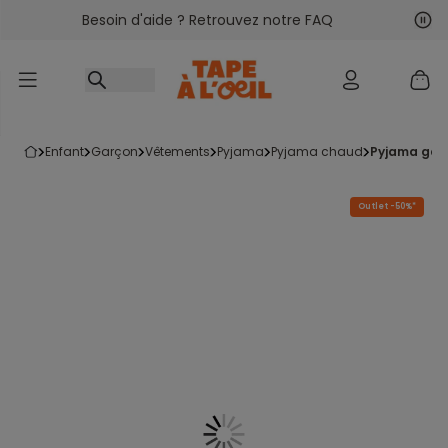
Besoin d'aide ? Retrouvez notre FAQ
Accéder au contenu
Sui
Pré
enfant
garçon
vêtements
pyjama
pyjama chaud
pyjama gar
Outlet -50%*