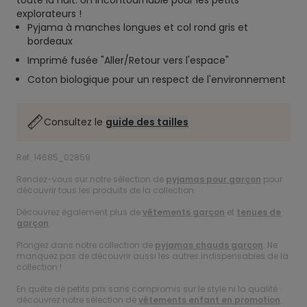
toute la nuit. Un incontournable pour les petits
explorateurs !
Pyjama à manches longues et col rond gris et
bordeaux
Imprimé fusée "Aller/Retour vers l'espace"
Coton biologique pour un respect de l'environnement
Consultez le
guide des tailles
Ref. 14685_02859
Rendez-vous sur notre sélection de
pyjamas pour garçon
pour
découvrir tous les produits de la collection.
Découvrez également plus de
vêtements garçon
et
tenues de
garçon
.
Plongez dans notre collection de
pyjamas chauds garçon
. Ne
manquez pas de découvrir aussi les autres indispensables de la
collection !
En quête de petits prix sans compromis sur le style ni la qualité :
découvrez notre sélection de
vêtements enfant en promotion
.