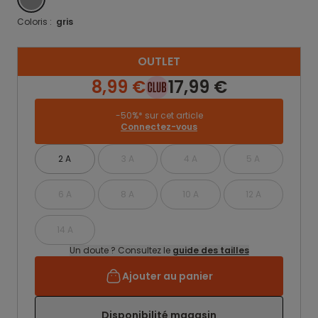
Coloris :
gris
OUTLET
8,99 €
17,99 €
-50%* sur cet article
Connectez-vous
2 A
3 A
4 A
5 A
6 A
8 A
10 A
12 A
14 A
Un doute ? Consultez le
guide des tailles
Ajouter au panier
Disponibilité magasin