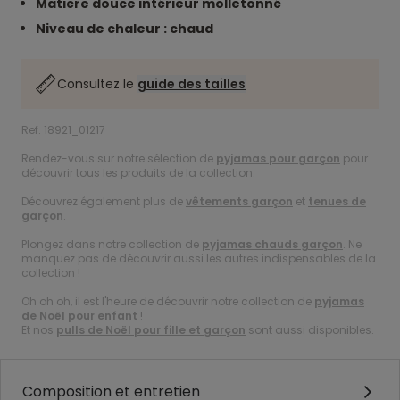
Matière douce intérieur molletonné
Niveau de chaleur : chaud
Consultez le
guide des tailles
Ref. 18921_01217
Rendez-vous sur notre sélection de
pyjamas pour garçon
pour
découvrir tous les produits de la collection.
Découvrez également plus de
vêtements garçon
et
tenues de
garçon
.
Plongez dans notre collection de
pyjamas chauds garçon
. Ne
manquez pas de découvrir aussi les autres indispensables de la
collection !
Oh oh oh, il est l'heure de découvrir notre collection de
pyjamas
de Noël pour enfant
!
Et nos
pulls de Noël pour fille et garçon
sont aussi disponibles.
Composition et entretien