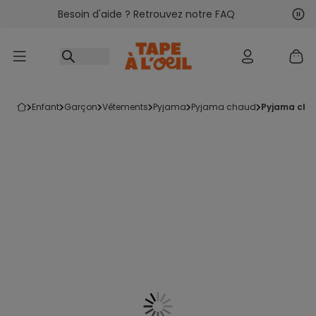
Besoin d'aide ? Retrouvez notre FAQ
Accéder au contenu
Sui
Pré
enfant
garçon
vêtements
pyjama
pyjama chaud
pyjama cha