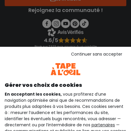
Rejoignez la communauté !
4.6/5
Basé sur 7 323 avis soumis à un contrôle
Voir l’attestation de confiance
Continuer sans accepter
Consulter les CGU
Téléchargez notre application
Découvrir notre application
Gérer vos choix de cookies
En acceptant les cookies,
vous profiterez d’une
navigation optimisée ainsi que de recommandations de
qui sommes-nous ?
produits plus adaptées à vos besoins. Ces cookies servent
à : mesurer l’audience et les performances du site,
besoin d'aide ?
identifier les éventuels bugs rencontrés, vous adresser —
directement ou par l’intermédiaire de nos
partenaires
—
le club fidélité