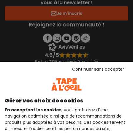
vous à la newsletter !
Je m'inscris
Rejoignez la communauté !
4.6/5
Basé sur 7 339 avis soumis à un contrôle
Voir l’attestation de confiance
Continuer sans accepter
Consulter les CGU
Téléchargez notre application
Découvrir notre application
Gérer vos choix de cookies
En acceptant les cookies,
vous profiterez d’une
navigation optimisée ainsi que de recommandations de
qui sommes-nous ?
produits plus adaptées à vos besoins. Ces cookies servent
à : mesurer l’audience et les performances du site,
besoin d'aide ?