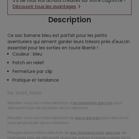
5% de tous vos achats crédités sur votre cagnotte !
Découvrir tous les avantages
Description
Ce sac banane bleu est parfait pour les petits
aventuriers qui aiment garder leurs trésors près d'eux.Un
essentiel pour les sorties en toute liberté !
Couleur : bleu
Patch en relief
Fermeture par clip
Pratique et tendance
Ref. 20269_03460
Rendez-vous sur notre sélection d'
accessoires garçon
pour
découvrir tous les produits de la collection.
Rendez-vous sur notre sélection de
sacs garçon
pour découvrir
tous les produits de la collection.
Plongez dans notre collection de
sac banane pour garçon
. Ne
manquez pas de découvrir aussi les autres indispensables de la