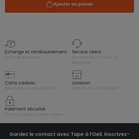
Ajouter au panier
échange et remboursement
service client
sur toute la saison
par whatsapp, e-mail ou
téléphone
carte cadeau
livraison
des tonnes de possibilités !
gratuite dès 10€ d'achats
paiement sécurisé
par cb, paypal ou carte cadeau
Gardez le contact avec Tape à l’Oeil, inscrivez-