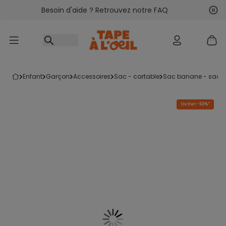
Besoin d'aide ? Retrouvez notre FAQ
Accéder au contenu
Sui
Pré
enfant
garçon
accessoires
sac - cartable
sac banane - sac 
Outlet -50%*