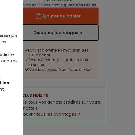
Un doute ? Consultez le
guide des tailles
Ajouter au panier
Disponibilité magasin
ainsi que
ies
Livraison offerte en magasin dès
édiaire
10€ d'achat
Retour & échanges gratuits toute
 centres
la saison
Vendu et expédié par Tape à l'Oeil
e
 les
nt
CLUB FIDÉLITÉ
5% de tous vos achats crédités sur votre
cagnotte !
Découvrir tous les avantages