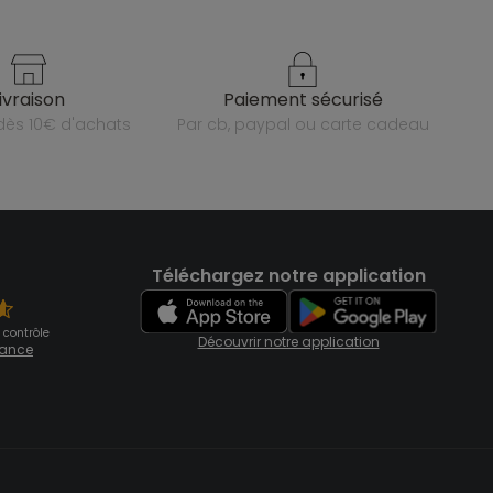
livraison
paiement sécurisé
e dès 10€ d'achats
par cb, paypal ou carte cadeau
Téléchargez notre application
 contrôle
Découvrir notre application
fiance