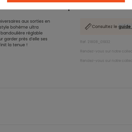
Description
niversaires aux sorties en
Consultez le
guide 
 style bohème ultra
 bandoulière réglable
r garder près d’elle ses
Ref. 21808_01932
nit la tenue !
Rendez-vous sur notre collec
Rendez-vous sur notre colle