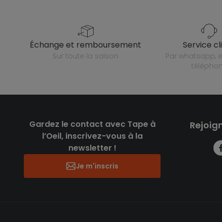
échange et remboursement
service cl
sur toute la saison
par whatsapp, e-mail ou
télépho
Gardez le contact avec Tape à
Rejoig
l’Oeil, inscrivez-vous à la
newsletter !
Je m'inscris