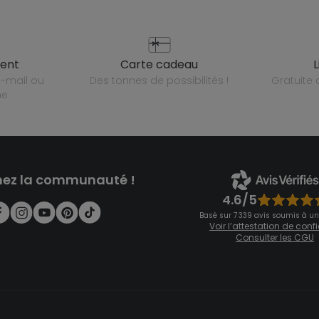
ient
carte cadeau
des tonnes de possibilités !
gratuit
ne
nez la communauté !
4.6/5
Basé sur 7 339 avis soumis à un
Voir l’attestation de con
Consulter les CGU