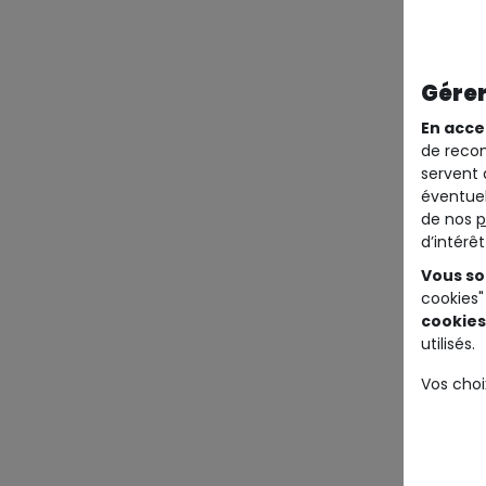
Gérer
En acce
de recom
servent 
éventuel
de nos
p
d’intérê
Vous so
cookies"
cookies
utilisés.
Vos choi