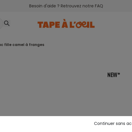
Besoin d'aide ? Retrouvez notre FAQ
sac fille camel à franges
Continuer sans a