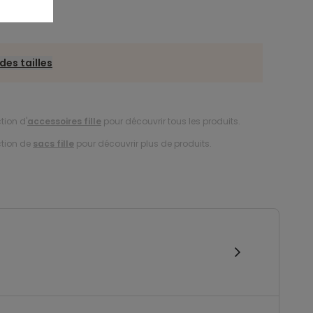
des tailles
tion d'
accessoires fille
pour découvrir tous les produits.
ction de
sacs fille
pour découvrir plus de produits.