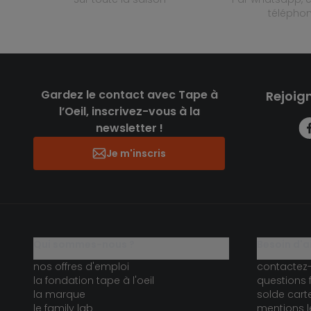
télépho
Gardez le contact avec Tape à
Rejoig
l’Oeil, inscrivez-vous à la
newsletter !
Je m'inscris
qui sommes-nous ?
besoin d'a
nos offres d'emploi
contactez
la fondation tape à l'oeil
questions 
la marque
solde car
le family lab
mentions l