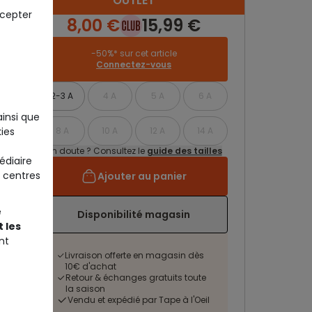
OUTLET
ccepter
8,00 €
15,99 €
-50%* sur cet article
Connectez-vous
2-3 A
4 A
5 A
6 A
ainsi que
ies
8 A
10 A
12 A
14 A
Un doute ? Consultez le
guide des tailles
édiaire
 centres
Ajouter au panier
e
Disponibilité magasin
 les
nt
Livraison offerte en magasin dès
10€ d'achat
Retour & échanges gratuits toute
la saison
Vendu et expédié par Tape à l'Oeil