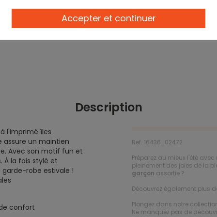
Accepter et continuer
Description
à l'imprimé îles
ge assure un maintien
Ref. 16436_02472
ine. Avec son motif fun et
Préparez au mieux l'été avec
 À la fois stylé et
pleinement des joies de la p
 garde-robe estivale !
garçon
assortie ?
ales
Découvrez également plus 
Plongez dans notre collecti
 de confort
Ne manquez pas de découvrir