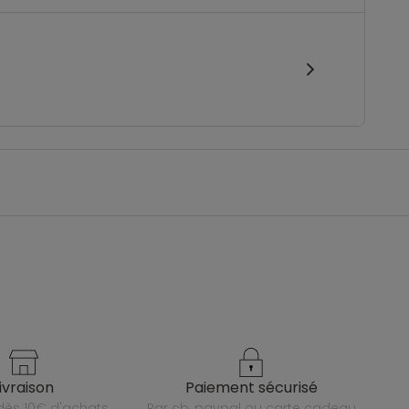
livraison
paiement sécurisé
e dès 10€ d'achats
par cb, paypal ou carte cadeau