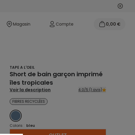
Suivan
Précéd
Magasin
Compte
0,00 €
TAPE A L'OEIL
Short de bain garçon imprimé
îles tropicales
Voir la description
4.0/5 (1 avis)
FIBRES RECYCLÉES
BLEU
Coloris :
bleu