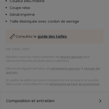
Couleur bleu marine
Coupe relax
Détail imprimé
Taille élastiquée avec cordon de serrage
Consultez le
guide des tailles
Ref. 21433_02011
Rendez-vous sur notre collection de
shorts garçon
pour
découvrir tous les produits de la collection.
Découvrez également plus de
vêtements garçon
et
tenues de
garçon
.
En quête de petits prix sans compromis sur le style ni la qualité :
découvrez notre sélection de
vêtements enfant en promotion
.
Composition et entretien