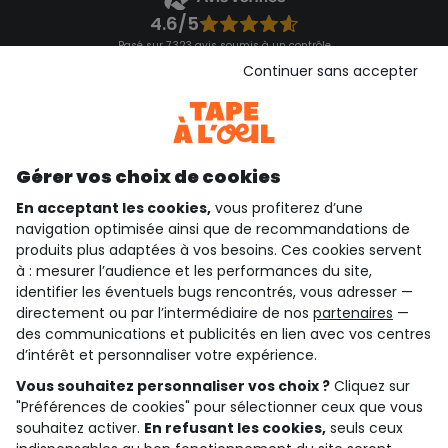
4.6/5
Basé sur 7 323 avis soumis à un contrôle
Voir l’attestation de confiance
Continuer sans accepter
Consulter les CGU
Téléchargez notre application
Découvrir notre application
Gérer vos choix de cookies
En acceptant les cookies,
vous profiterez d’une
navigation optimisée ainsi que de recommandations de
qui sommes-nous ?
produits plus adaptées à vos besoins. Ces cookies servent
à : mesurer l’audience et les performances du site,
besoin d'aide ?
identifier les éventuels bugs rencontrés, vous adresser —
directement ou par l’intermédiaire de nos
partenaires
—
le club fidélité
des communications et publicités en lien avec vos centres
d’intérêt et personnaliser votre expérience.
notre catalogue
Vous souhaitez personnaliser vos choix ?
Cliquez sur
"Préférences de cookies" pour sélectionner ceux que vous
souhaitez activer.
En refusant les cookies,
seuls ceux
Conditions générales de ventes et d'utilisation