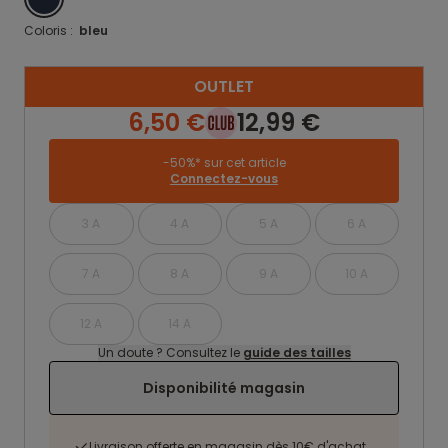
Coloris :
bleu
OUTLET
6,50 €
12,99 €
-50%* sur cet article
Connectez-vous
3 A
4 A
5 A
6 A
7 A
8 A
9 A
10 A
12 A
14 A
Un doute ? Consultez le
guide des tailles
Disponibilité magasin
Livraison offerte en magasin dès 10€ d'achat