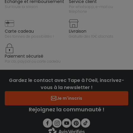
échange et remboursement
service client
sur toute la saison
par whatsapp, e-mail ou
téléphone
carte cadeau
livraison
des tonnes de possibilités !
gratuite dès 10€ d'achats
paiement sécurisé
par cb, paypal ou carte cadeau
Gardez le contact avec Tape à l’Oeil, inscrivez-
vous à la newsletter !
Je m'inscris
Rejoignez la communauté !