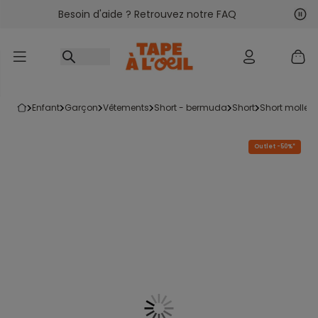
Besoin d'aide ? Retrouvez notre FAQ
Accéder au contenu
Sui
Pré
enfant
garçon
vêtements
short - bermuda
short
short mollet
Outlet -50%*