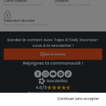
carte cadeau
livraison
des tonnes de possibilités !
gratuite dès 10€ d'achats
paiement sécurisé
par cb, paypal ou carte cadeau
Gardez le contact avec Tape à l’Oeil, inscrivez-
vous à la newsletter !
Je m'inscris
Rejoignez la communauté !
4.6/5
Basé sur 7 323 avis soumis à un contrôle
Voir l’attestation de confiance
Continuer sans accepter
Consulter les CGU
Téléchargez notre application