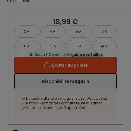
Coloris :
bleu
18,99 €
3 A
4 A
5 A
6 A
8 A
10 A
12 A
14 A
Un doute ? Consultez le
guide des tailles
Ajouter au panier
Disponibilité magasin
Livraison offerte en magasin dès 10€ d'achat
Retour & échanges gratuits toute la saison
Vendu et expédié par Tape à l'Oeil