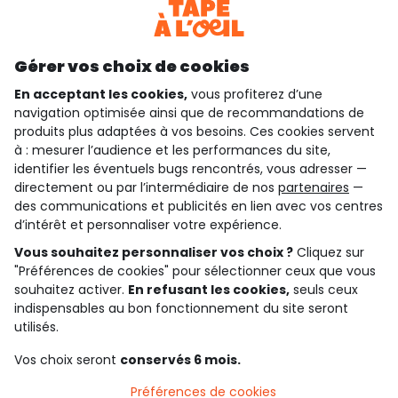
Découvrir notre application
Gérer vos choix de cookies
En acceptant les cookies,
vous profiterez d’une
navigation optimisée ainsi que de recommandations de
qui sommes-nous ?
produits plus adaptées à vos besoins. Ces cookies servent
à : mesurer l’audience et les performances du site,
besoin d'aide ?
identifier les éventuels bugs rencontrés, vous adresser —
directement ou par l’intermédiaire de nos
partenaires
—
le club fidélité
des communications et publicités en lien avec vos centres
d’intérêt et personnaliser votre expérience.
notre catalogue
Vous souhaitez personnaliser vos choix ?
Cliquez sur
"Préférences de cookies" pour sélectionner ceux que vous
souhaitez activer.
En refusant les cookies,
seuls ceux
indispensables au bon fonctionnement du site seront
Conditions générales de ventes et d'utilisation
Conditions d’utilisation des réseaux sociaux
utilisés.
Politique de confidentialité
*Conditions des offres
Vos choix seront
conservés 6 mois.
Cookies et données personnelles
Accessibilité : partiellement conforme
Préférences de cookies
Paramètres des cookies