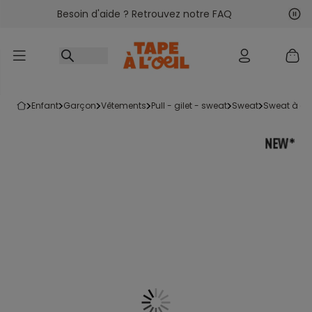
Besoin d'aide ? Retrouvez notre FAQ
Accéder au contenu
Sui
Pré
enfant
garçon
vêtements
pull - gilet - sweat
sweat
sweat à c