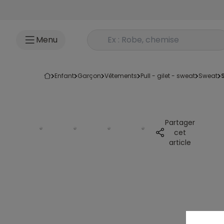
Accéder au contenu
Rechercher un produit
Menu
enfant
garçon
vêtements
pull - gilet - sweat
sweat
Partager
cet
article