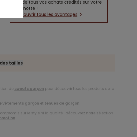
5% de tous vos achats crédités sur votre
cagnotte !
Découvrir tous les avantages
des tailles
ction de
sweats garçon
pour découvrir tous les produits de la
de
vêtements garçon
et
tenues de garçon
.
compromis sur le style ni la qualité : découvrez notre sélection
romotion
.