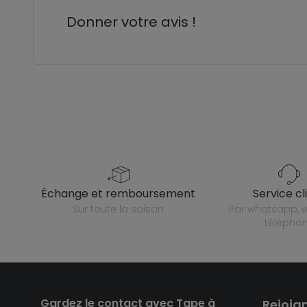
Donner votre avis !
échange et remboursement
service cl
sur toute la saison
par whatsapp, e-mail ou
télépho
Gardez le contact avec Tape à
Rejoig