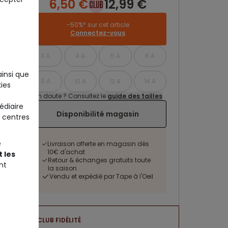
6,50 €
12,99 €
-50%* sur cet article
Connectez-vous
3 A
4 A
5 A
6 A
ainsi que
8 A
10 A
12 A
14 A
ies
Un doute ? Consultez le
guide des tailles
édiaire
Disponibilité magasin
 centres
e
Livraison offerte en magasin dès
10€ d'achat
 les
Retour & échanges gratuits toute
nt
la saison
Vendu et expédié par Tape à l'Oeil
CLUB FIDÉLITÉ