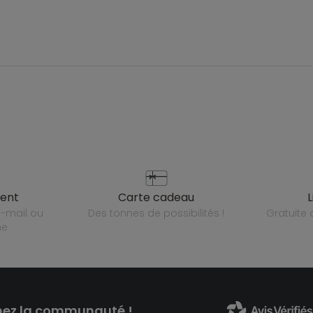
ient
carte cadeau
des tonnes de possibilités !
gratuit
ne
nez la communauté !