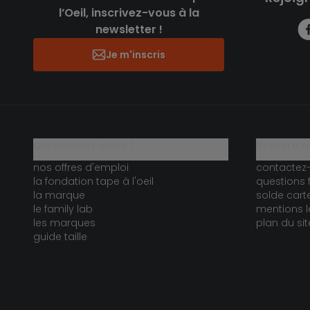
l’Oeil, inscrivez-vous à la
newsletter !
Je m'inscris
qui sommes-nous ?
besoin d'a
nos offres d'emploi
contactez
la fondation tape à l'oeil
questions 
la marque
solde car
le family lab
mentions l
les marques
plan du sit
guide taille