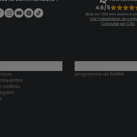
4.6/5
Basé sur 7 339 avis soumis à un
Voir l’attestation de con
Consulter les CGU
ide ?
le club fidélité
-nous
programme de fidélité
fréquentes
te cadeau
égales
e