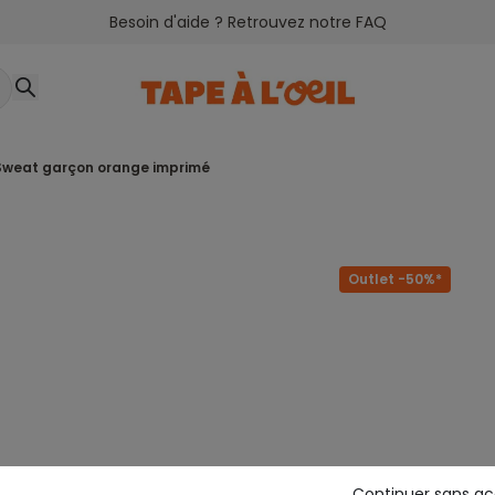
Besoin d'aide ? Retrouvez notre FAQ
sweat garçon orange imprimé
Outlet -50%*
Continuer sans a