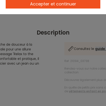
Accepter et continuer
Description
che de douceur à la
Consultez le
guide 
ale pour une allure
essage 'Relax to the
nfortable et pratique, il
Ref. 21094_03738
ocier avec un jean ou un
Rendez-vous sur notre colle
collection.
Découvrez également plus 
En quête de petits prix sans 
de
vêtements enfant en p