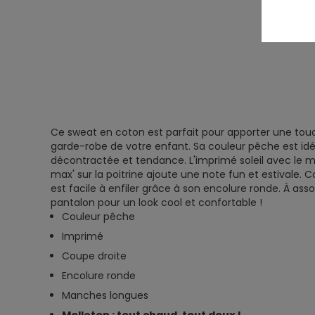
Ce sweat en coton est parfait pour apporter une tou
garde-robe de votre enfant. Sa couleur pêche est idé
décontractée et tendance. L'imprimé soleil avec le m
max' sur la poitrine ajoute une note fun et estivale. Co
est facile à enfiler grâce à son encolure ronde. À ass
pantalon pour un look cool et confortable !
Couleur pêche
Imprimé
Coupe droite
Encolure ronde
Manches longues