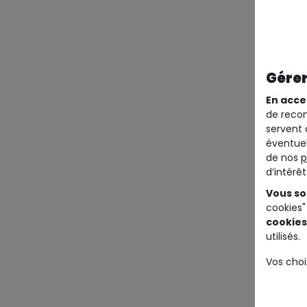
Gérer
En acce
de recom
servent 
éventuel
de nos
p
d’intérê
Vous so
cookies"
cookies
utilisés.
Vos choi