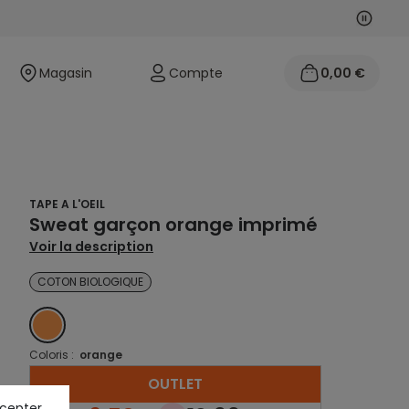
Suivan
Précéd
Magasin
Compte
0,00 €
TAPE A L'OEIL
Sweat garçon orange imprimé
Voir la description
COTON BIOLOGIQUE
ORANGE
Coloris :
orange
OUTLET
ccepter