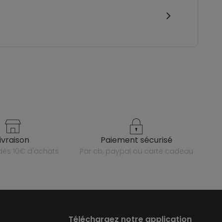
livraison
paiement sécurisé
e dès 10€ d'achats
par cb, paypal ou carte cadeau
Téléchargez notre application