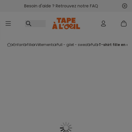
Besoin d'aide ? Retrouvez notre FAQ
Accéder au contenu
Sui
Pré
enfant
fille
vêtements
pull - gilet - sweat
pull
t-shirt fille en c