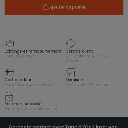
Ajouter au panier
échange et remboursement
service client
sur toute la saison
par whatsapp, e-mail ou
téléphone
carte cadeau
livraison
des tonnes de possibilités !
gratuite dès 10€ d'achats
paiement sécurisé
par cb, paypal ou carte cadeau
Gardez le contact avec Tape à l’Oeil, inscrivez-