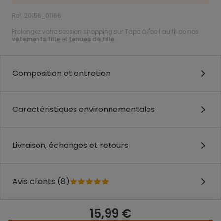
Ref. 20156_01166
Prolongez votre session shopping sur Tape à l'oeil au fil de nos
vêtements fille
et
tenues de fille
.
Composition et entretien
Caractéristiques environnementales
Livraison, échanges et retours
Avis clients (8)
15,99 €