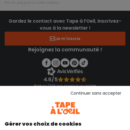
par cb, paypal ou carte cadeau
Gardez le contact avec Tape à l’Oeil, inscrivez-
vous à la newsletter !
Je m'inscris
Rejoignez la communauté !
4.6/5
Basé sur 7 305 avis soumis à un contrôle
Voir l’attestation de confiance
Continuer sans accepter
Consulter les CGU
Téléchargez notre application
Découvrir notre application
Gérer vos choix de cookies