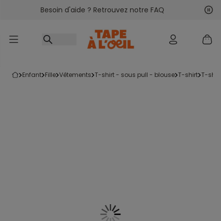
Besoin d'aide ? Retrouvez notre FAQ
Accéder au contenu
Sui
Pré
enfant
fille
vêtements
t-shirt - sous pull - blouse
t-shirt
t-shi