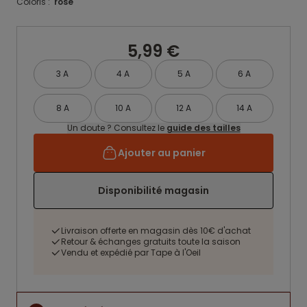
Coloris :
rose
5,99 €
3 A
4 A
5 A
6 A
8 A
10 A
12 A
14 A
Un doute ? Consultez le
guide des tailles
Ajouter au panier
Disponibilité magasin
Livraison offerte en magasin dès 10€ d'achat
Retour & échanges gratuits toute la saison
Vendu et expédié par Tape à l'Oeil