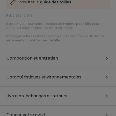
Consultez le
guide des tailles
Ref. 21830_01978
Rendez-vous sur notre sélection de
t-shirts pour fille
pour
découvrir tous les produits de la collection.
Prolongez votre session shopping sur Tape à l'oeil au fil de nos
vêtements fille
et
tenues de fille
.
Composition et entretien
Caractéristiques environnementales
Livraison, échanges et retours
Donner votre avis !