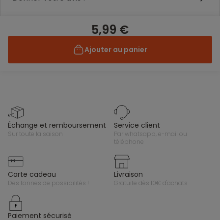
5,99 €
Ajouter au panier
échange et remboursement
service client
sur toute la saison
par whatsapp, e-mail ou
téléphone
carte cadeau
livraison
des tonnes de possibilités !
gratuite dès 10€ d'achats
paiement sécurisé