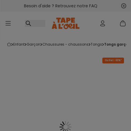
Besoin d'aide ? Retrouvez notre FAQ
Accéder au contenu
Sui
Pré
enfant
garçon
chaussures - chaussons
tongs
tongs garçon
Outlet -60%*