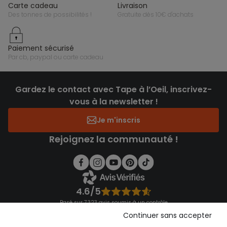
carte cadeau
livraison
des tonnes de possibilités !
gratuite dès 10€ d'achats
paiement sécurisé
par cb, paypal ou carte cadeau
Gardez le contact avec Tape à l’Oeil, inscrivez-
vous à la newsletter !
Je m'inscris
Rejoignez la communauté !
4.6/5
Basé sur 7 323 avis soumis à un contrôle
Voir l’attestation de confiance
Continuer sans accepter
Consulter les CGU