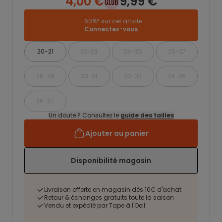
4,00 €
9,99 €
-60%* sur cet article
Connectez-vous
20-21
22-23
24-25
26-27
28-29
30-31
32-33
34-35
36-37
Un doute ? Consultez le
guide des tailles
Ajouter au panier
Disponibilité magasin
Livraison offerte en magasin dès 10€ d'achat
Retour & échanges gratuits toute la saison
Vendu et expédié par Tape à l'Oeil