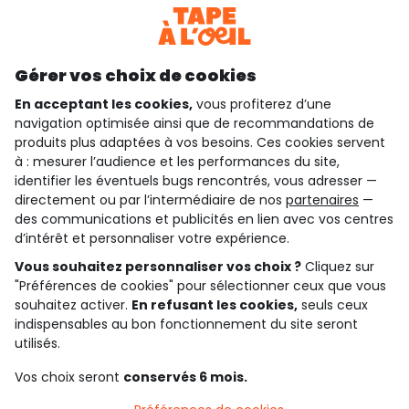
Téléchargez notre application
Découvrir notre application
Gérer vos choix de cookies
En acceptant les cookies,
vous profiterez d’une
navigation optimisée ainsi que de recommandations de
qui sommes-nous ?
produits plus adaptées à vos besoins. Ces cookies servent
à : mesurer l’audience et les performances du site,
besoin d'aide ?
identifier les éventuels bugs rencontrés, vous adresser —
directement ou par l’intermédiaire de nos
partenaires
—
le club fidélité
des communications et publicités en lien avec vos centres
d’intérêt et personnaliser votre expérience.
notre catalogue
Vous souhaitez personnaliser vos choix ?
Cliquez sur
"Préférences de cookies" pour sélectionner ceux que vous
souhaitez activer.
En refusant les cookies,
seuls ceux
indispensables au bon fonctionnement du site seront
Conditions générales de ventes et d'utilisation
Conditions d’utilisation des réseaux sociaux
utilisés.
Politique de confidentialité
*Conditions des offres
Vos choix seront
conservés 6 mois.
Cookies et données personnelles
Accessibilité : partiellement conforme