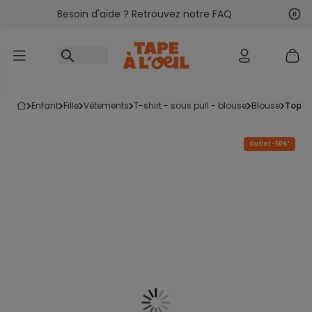
Besoin d'aide ? Retrouvez notre FAQ
Accéder au contenu
Sui
Pré
enfant
fille
vêtements
t-shirt - sous pull - blouse
blouse
top 
Outlet -50%*