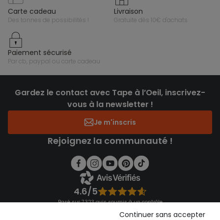
carte cadeau
livraison
des tonnes de possibilités !
gratuite dès 10€ d'achats
paiement sécurisé
par cb, paypal ou carte cadeau
Gardez le contact avec Tape à l’Oeil, inscrivez-
vous à la newsletter !
Je m'inscris
Rejoignez la communauté !
4.6/5
Basé sur 7 323 avis soumis à un contrôle
Voir l’attestation de confiance
Continuer sans accepter
Consulter les CGU