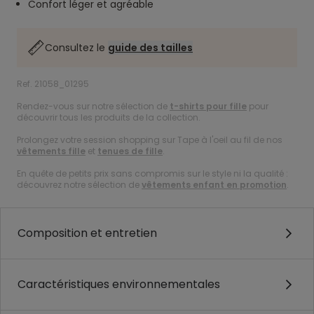
Confort léger et agréable
Consultez le
guide des tailles
Ref. 21058_01295
Rendez-vous sur notre sélection de
t-shirts pour fille
pour
découvrir tous les produits de la collection.
Prolongez votre session shopping sur Tape à l'oeil au fil de nos
vêtements fille
et
tenues de fille
.
En quête de petits prix sans compromis sur le style ni la qualité :
découvrez notre sélection de
vêtements enfant en promotion
.
Composition et entretien
Caractéristiques environnementales