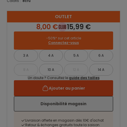
Coloris :
ecru
OUTLET
8,00 €
15,99 €
-50%* sur cet article
Connectez-vous
3 A
4 A
5 A
6 A
8 A
10 A
12 A
14 A
Un doute ? Consultez le
guide des tailles
Ajouter au panier
Disponibilité magasin
Livraison offerte en magasin dès 10€ d'achat
Retour & échanges gratuits toute la saison