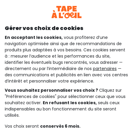
Téléchargez notre application
Découvrir notre application
Gérer vos choix de cookies
En acceptant les cookies,
vous profiterez d’une
navigation optimisée ainsi que de recommandations de
qui sommes-nous ?
produits plus adaptées à vos besoins. Ces cookies servent
à : mesurer l’audience et les performances du site,
besoin d'aide ?
identifier les éventuels bugs rencontrés, vous adresser —
directement ou par l’intermédiaire de nos
partenaires
—
le club fidélité
des communications et publicités en lien avec vos centres
d’intérêt et personnaliser votre expérience.
notre catalogue
Vous souhaitez personnaliser vos choix ?
Cliquez sur
"Préférences de cookies" pour sélectionner ceux que vous
souhaitez activer.
En refusant les cookies,
seuls ceux
indispensables au bon fonctionnement du site seront
Conditions générales de ventes et d'utilisation
Conditions d’utilisation des réseaux sociaux
utilisés.
Politique de confidentialité
*Conditions des offres
Vos choix seront
conservés 6 mois.
Cookies et données personnelles
Accessibilité : partiellement conforme