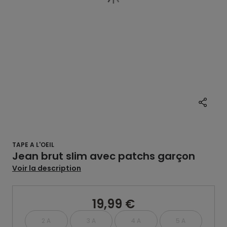
TAPE A L'OEIL
Jean brut slim avec patchs garçon
Voir la description
19,99 €
2 A
3 A
4 A
5 A