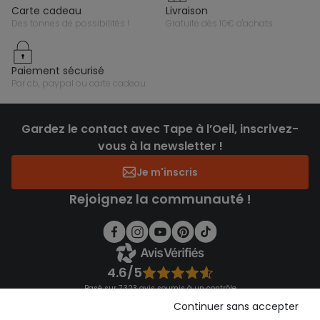
carte cadeau
livraison
des tonnes de possibilités !
gratuite dès 10€ d'achats
paiement sécurisé
par cb, paypal ou carte cadeau
Gardez le contact avec Tape à l’Oeil, inscrivez-
vous à la newsletter !
Je m'inscris
Rejoignez la communauté !
4.6/5
Basé sur 7 323 avis soumis à un contrôle
Voir l’attestation de confiance
Continuer sans accepter
Consulter les CGU