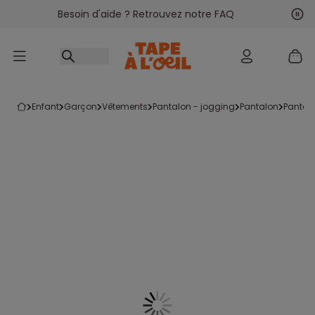
Besoin d'aide ? Retrouvez notre FAQ
Accéder au contenu
Sui
Pré
enfant
garçon
vêtements
pantalon - jogging
pantalon
panta