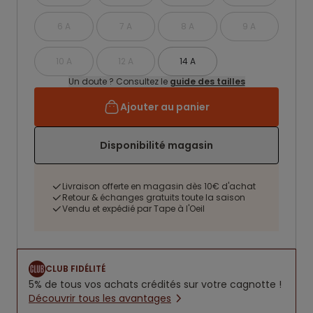
6 A
7 A
8 A
9 A
10 A
12 A
14 A
Un doute ? Consultez le
guide des tailles
Ajouter au panier
Disponibilité magasin
Livraison offerte en magasin dès 10€ d'achat
Retour & échanges gratuits toute la saison
Vendu et expédié par Tape à l'Oeil
CLUB FIDÉLITÉ
5% de tous vos achats crédités sur votre cagnotte !
Découvrir tous les avantages