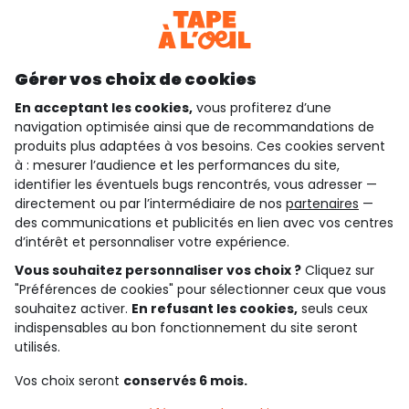
Téléchargez notre application
Découvrir notre application
Gérer vos choix de cookies
En acceptant les cookies,
vous profiterez d’une
navigation optimisée ainsi que de recommandations de
qui sommes-nous ?
produits plus adaptées à vos besoins. Ces cookies servent
à : mesurer l’audience et les performances du site,
besoin d'aide ?
identifier les éventuels bugs rencontrés, vous adresser —
directement ou par l’intermédiaire de nos
partenaires
—
le club fidélité
des communications et publicités en lien avec vos centres
d’intérêt et personnaliser votre expérience.
notre catalogue
Vous souhaitez personnaliser vos choix ?
Cliquez sur
"Préférences de cookies" pour sélectionner ceux que vous
souhaitez activer.
En refusant les cookies,
seuls ceux
indispensables au bon fonctionnement du site seront
Conditions générales de ventes et d'utilisation
Conditions d’utilisation des réseaux sociaux
utilisés.
Politique de confidentialité
*Conditions des offres
Vos choix seront
conservés 6 mois.
Cookies et données personnelles
Accessibilité : partiellement conforme