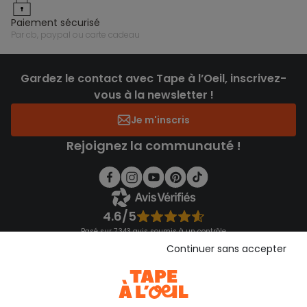
paiement sécurisé
par cb, paypal ou carte cadeau
Gardez le contact avec Tape à l’Oeil, inscrivez-
vous à la newsletter !
Je m'inscris
Rejoignez la communauté !
4.6/5
Basé sur 7 343 avis soumis à un contrôle
Voir l’attestation de confiance
Continuer sans accepter
Consulter les CGU
Téléchargez notre application
Découvrir notre application