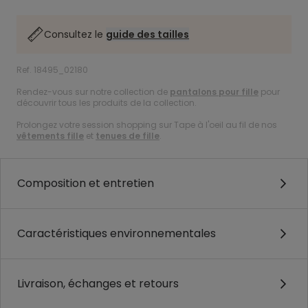
Consultez le
guide des tailles
Ref. 18495_02180
Rendez-vous sur notre collection de
pantalons pour fille
pour
découvrir tous les produits de la collection.
Prolongez votre session shopping sur Tape à l'oeil au fil de nos
vêtements fille
et
tenues de fille
.
Composition et entretien
Caractéristiques environnementales
Livraison, échanges et retours