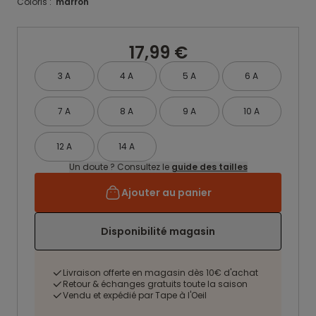
Coloris :
marron
17,99 €
3 A
4 A
5 A
6 A
7 A
8 A
9 A
10 A
12 A
14 A
Un doute ? Consultez le
guide des tailles
Ajouter au panier
Disponibilité magasin
Livraison offerte en magasin dès 10€ d'achat
Retour & échanges gratuits toute la saison
Vendu et expédié par Tape à l'Oeil