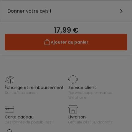
Donner votre avis !
17,99 €
Ajouter au panier
échange et remboursement
service client
sur toute la saison
par whatsapp, e-mail ou
téléphone
carte cadeau
livraison
des tonnes de possibilités !
gratuite dès 10€ d'achats