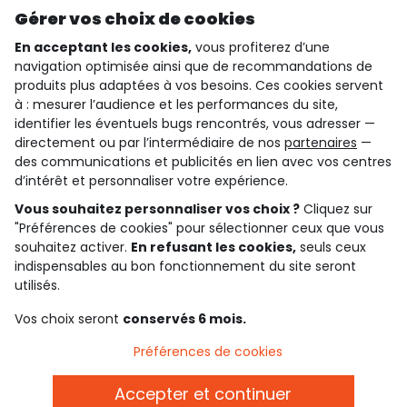
Gérer vos choix de cookies
En acceptant les cookies,
vous profiterez d’une
navigation optimisée ainsi que de recommandations de
qui sommes-nous ?
produits plus adaptées à vos besoins. Ces cookies servent
à : mesurer l’audience et les performances du site,
besoin d'aide ?
identifier les éventuels bugs rencontrés, vous adresser —
directement ou par l’intermédiaire de nos
partenaires
—
le club fidélité
des communications et publicités en lien avec vos centres
d’intérêt et personnaliser votre expérience.
notre catalogue
Vous souhaitez personnaliser vos choix ?
Cliquez sur
"Préférences de cookies" pour sélectionner ceux que vous
souhaitez activer.
En refusant les cookies,
seuls ceux
indispensables au bon fonctionnement du site seront
Conditions générales de ventes et d'utilisation
Conditions d’utilisation des réseaux sociaux
utilisés.
Politique de confidentialité
*Conditions des offres
Vos choix seront
conservés 6 mois.
Cookies et données personnelles
Accessibilité : partiellement conforme
Préférences de cookies
Paramètres des cookies
Accepter et continuer