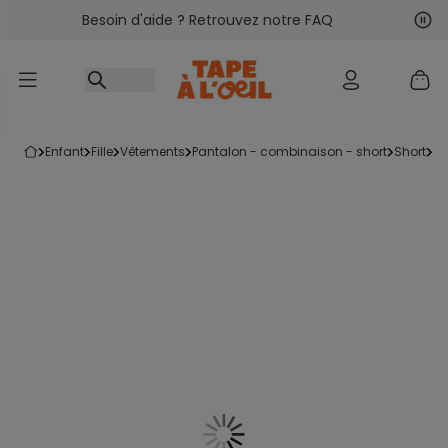
Besoin d'aide ? Retrouvez notre FAQ
Accéder au contenu
Sui
Pré
enfant
fille
vêtements
pantalon - combinaison - short
short
s