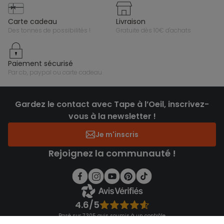
carte cadeau
livraison
des tonnes de possibilités !
gratuite dès 10€ d'achats
paiement sécurisé
par cb, paypal ou carte cadeau
Gardez le contact avec Tape à l’Oeil, inscrivez-
vous à la newsletter !
Je m'inscris
Rejoignez la communauté !
4.6/5
Basé sur 7 305 avis soumis à un contrôle
Voir l’attestation de confiance