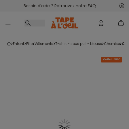
Besoin d'aide ? Retrouvez notre FAQ
Accéder au contenu
Sui
Pré
enfant
fille
vêtements
t-shirt - sous pull - blouse
chemise
ch
Outlet -50%*