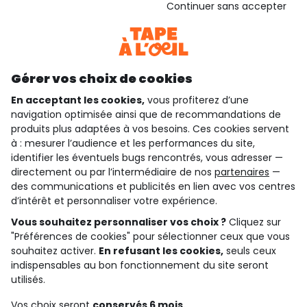
Continuer sans accepter
Consulter les CGU
Téléchargez notre application
Découvrir notre application
Gérer vos choix de cookies
En acceptant les cookies,
vous profiterez d’une
navigation optimisée ainsi que de recommandations de
qui sommes-nous ?
produits plus adaptées à vos besoins. Ces cookies servent
à : mesurer l’audience et les performances du site,
besoin d'aide ?
identifier les éventuels bugs rencontrés, vous adresser —
directement ou par l’intermédiaire de nos
partenaires
—
le club fidélité
des communications et publicités en lien avec vos centres
d’intérêt et personnaliser votre expérience.
notre catalogue
Vous souhaitez personnaliser vos choix ?
Cliquez sur
"Préférences de cookies" pour sélectionner ceux que vous
souhaitez activer.
En refusant les cookies,
seuls ceux
indispensables au bon fonctionnement du site seront
Conditions générales de ventes et d'utilisation
Conditions d’utilisation des réseaux sociaux
utilisés.
Politique de confidentialité
*Conditions des offres
Vos choix seront
conservés 6 mois.