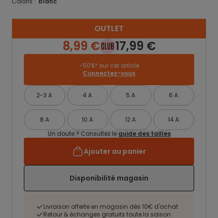
Coloris :
blanc
OUTLET
8,99 €
17,99 €
-50%* sur cet article
Connectez-vous
2-3 A
4 A
5 A
6 A
8 A
10 A
12 A
14 A
Un doute ? Consultez le
guide des tailles
Ajouter au panier
Disponibilité magasin
Livraison offerte en magasin dès 10€ d'achat
Retour & échanges gratuits toute la saison