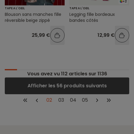
+2
TAPE A L'OEIL
TAPE A L'OEIL
Blouson sans manches fille
Legging fille bordeaux
réversible beige zippé
bandes côtés
25,99 €
12,99 €
Vous avez vu
112
articles sur 1136
Afficher les 56 produits suivants
02
03
04
05