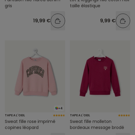
gris
taille élastique
19,99 €
9,99 €
+4
TAPE A L'OEIL
TAPE A L'OEIL
Sweat fille rose imprimé
Sweat fille molleton
copines léopard
bordeaux message brodé