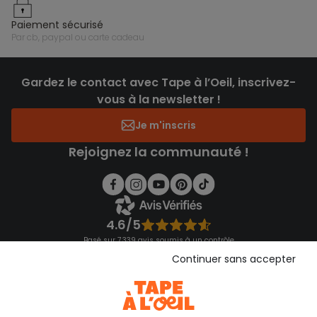
paiement sécurisé
par cb, paypal ou carte cadeau
Gardez le contact avec Tape à l’Oeil, inscrivez-
vous à la newsletter !
Je m'inscris
Rejoignez la communauté !
4.6/5
Basé sur 7 339 avis soumis à un contrôle
Voir l’attestation de confiance
Continuer sans accepter
Consulter les CGU
Téléchargez notre application