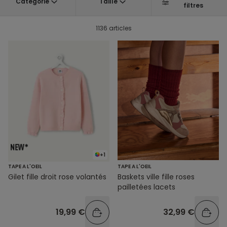
Catégorie
Taille
filtres
1136 articles
+1
TAPE A L'OEIL
TAPE A L'OEIL
Gilet fille droit rose volantés
Baskets ville fille roses
pailletées lacets
19,99 €
32,99 €