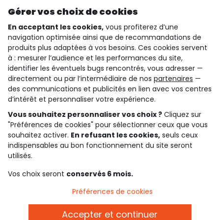
Découvrir notre application
Gérer vos choix de cookies
En acceptant les cookies,
vous profiterez d’une
navigation optimisée ainsi que de recommandations de
qui sommes-nous ?
produits plus adaptées à vos besoins. Ces cookies servent
à : mesurer l’audience et les performances du site,
besoin d'aide ?
identifier les éventuels bugs rencontrés, vous adresser —
directement ou par l’intermédiaire de nos
partenaires
—
le club fidélité
des communications et publicités en lien avec vos centres
d’intérêt et personnaliser votre expérience.
notre catalogue
Vous souhaitez personnaliser vos choix ?
Cliquez sur
"Préférences de cookies" pour sélectionner ceux que vous
souhaitez activer.
En refusant les cookies,
seuls ceux
Conditions générales de ventes et d'utilisation
indispensables au bon fonctionnement du site seront
Conditions d’utilisation des réseaux sociaux
utilisés.
Politique de confidentialité
*Conditions des offres
Vos choix seront
conservés 6 mois.
Cookies et données personnelles
Accessibilité : partiellement conforme
Préférences de cookies
Paramètres des cookies
Accepter et continuer