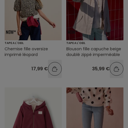
TAPE A L'OEIL
TAPE A L'OEIL
Chemise fille oversize
Blouson fille capuche beige
imprimé léopard
doublé zippé imperméable
17,99 €
35,99 €