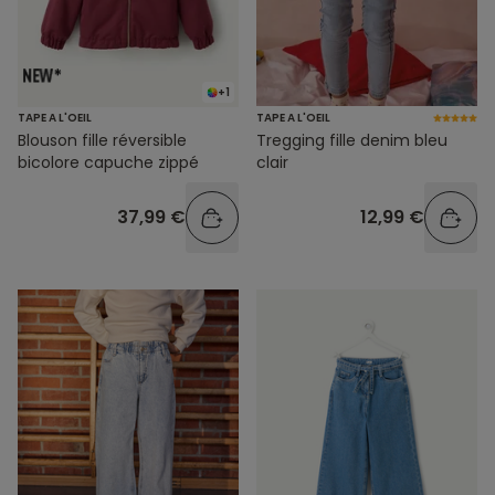
+1
TAPE A L'OEIL
TAPE A L'OEIL
Blouson fille réversible
Tregging fille denim bleu
bicolore capuche zippé
clair
37,99 €
12,99 €