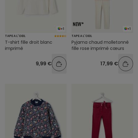
+1
+1
TAPE A L'OEIL
TAPE A L'OEIL
T-shirt fille droit blanc
Pyjama chaud molletonné
imprimé
fille rose imprimé cœurs
9,99 €
17,99 €