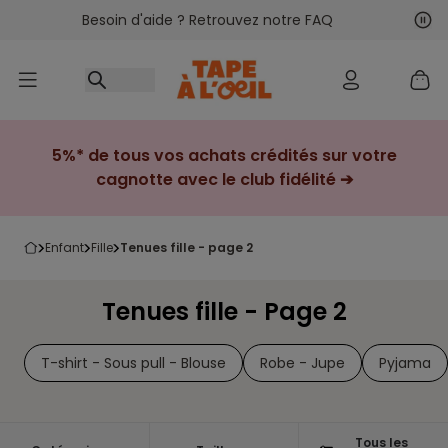
Besoin d'aide ? Retrouvez notre FAQ
Accéder au contenu
Sui
Pré
5%* de tous vos achats crédités sur votre
cagnotte avec le club fidélité ➔
enfant
fille
tenues fille - page 2
Tenues fille - Page 2
T-shirt - Sous pull - Blouse
Robe - Jupe
Pyjama
Tous les