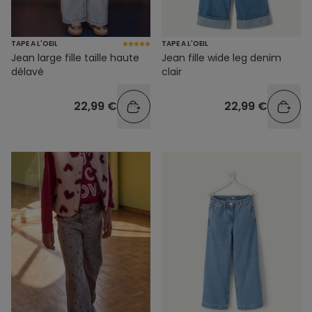
TAPE A L'OEIL
TAPE A L'OEIL
Jean large fille taille haute
Jean fille wide leg denim
délavé
clair
22,99 €
22,99 €