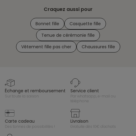
Craquez aussi pour
Bonnet fille
Casquette fille
Tenue de cérémonie fille
Vêtement fille pas cher
Chaussures fille
échange et remboursement
service client
sur toute la saison
par whatsapp, e-mail ou
téléphone
carte cadeau
livraison
des tonnes de possibilités !
gratuite dès 10€ d'achats