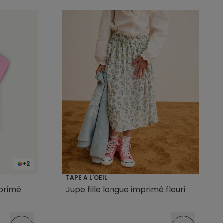
+2
TAPE A L'OEIL
mprimé
Jupe fille longue imprimé fleuri