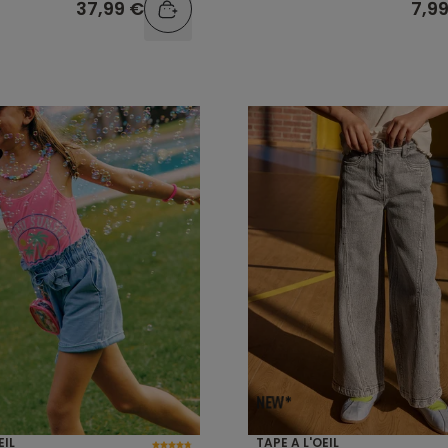
37,99 €
7,9
EIL
TAPE A L'OEIL