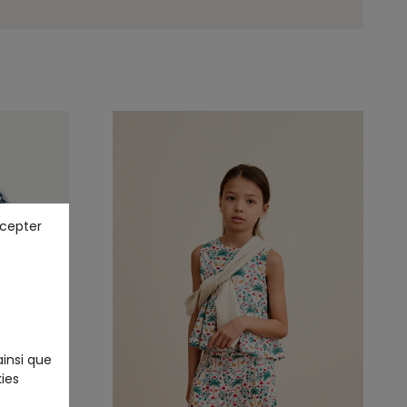
ccepter
ainsi que
ies