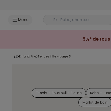
Accéder au contenu
Rechercher un produit
Menu
5%* de tous 
enfant
fille
tenues fille - page 3
T-shirt - Sous pull - Blouse
Robe - Jup
Maillot de bain