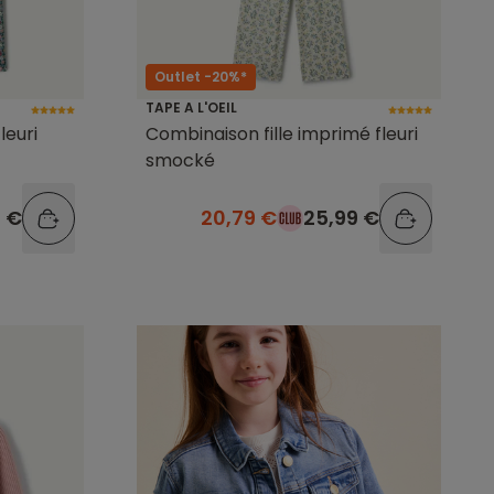
Outlet -20%*
TAPE A L'OEIL
leuri
Combinaison fille imprimé fleuri
smocké
9 €
20,79 €
25,99 €