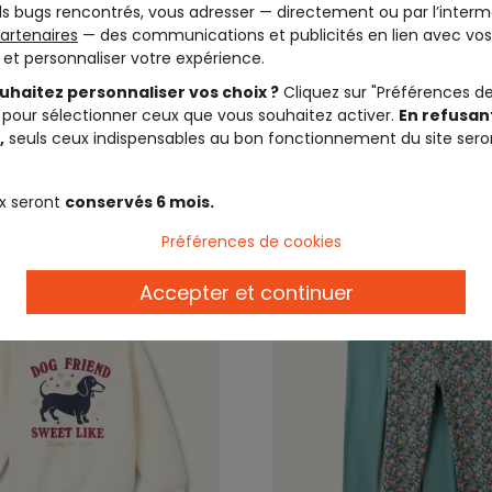
s bugs rencontrés, vous adresser — directement ou par l’interm
EIL
TAPE A L'OEIL
artenaires
— des communications et publicités en lien avec vos
fille matelassé imprimé
Veste fille bleu marine fl
t et personnaliser votre expérience.
ppé
uhaitez personnaliser vos choix ?
Cliquez sur "Préférences d
 pour sélectionner ceux que vous souhaitez activer.
En refusant
25,99 €
25,9
,
seuls ceux indispensables au bon fonctionnement du site sero
x seront
conservés 6 mois.
Préférences de cookies
Accepter et continuer