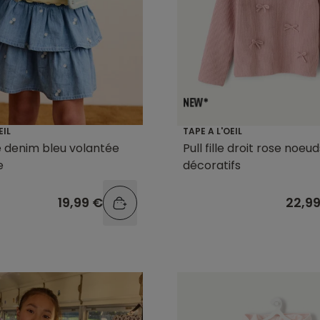
EIL
TAPE A L'OEIL
le denim bleu volantée
Pull fille droit rose noeud
e
décoratifs
19,99 €
22,9