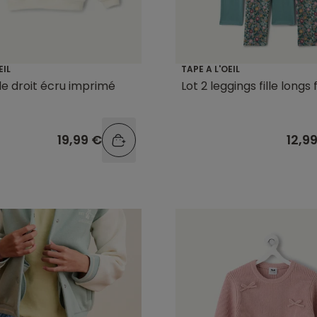
EIL
TAPE A L'OEIL
lle droit écru imprimé
Lot 2 leggings fille longs f
19,99 €
12,9