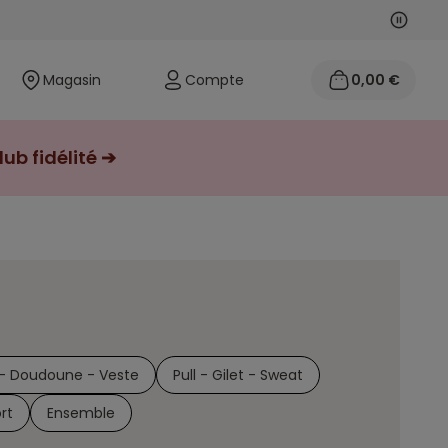
Suivan
Précéd
Magasin
Compte
0,00 €
ub fidélité ➔
- Doudoune - Veste
Pull - Gilet - Sweat
rt
Ensemble