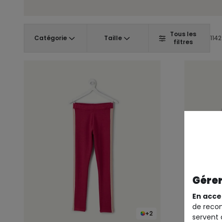
Tous les
Catégorie
Taille
1142
filtres
Gérer
En acce
de recom
+2
servent 