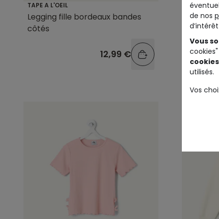
éventuel
TAPE A L'OEIL
TAPE A L'O
de nos
p
Legging fille bordeaux bandes
Blouson 
d’intérê
côtés
fleuri zi
Vous so
cookies"
12,99 €
cookies
utilisés.
Vos choi