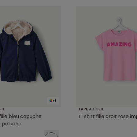
+1
EIL
TAPE A L'OEIL
fille bleu capuche
T-shirt fille droit rose i
e peluche