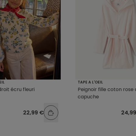
EIL
TAPE A L'OEIL
 droit écru fleuri
Peignoir fille coton rose
capuche
22,99 €
24,9