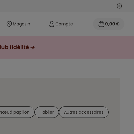
Suivan
Précéd
Magasin
Compte
0,00 €
ub fidélité ➔
- Nœud papillon
Tablier
Autres accessoires