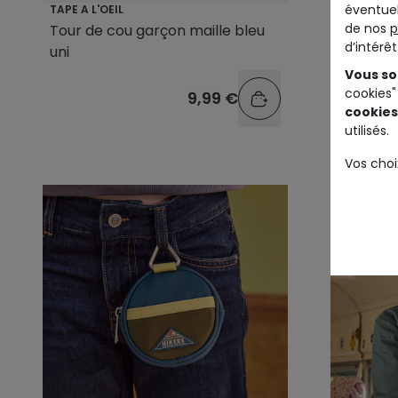
éventuel
TAPE A L'OEIL
TAPE A L'O
de nos
p
Tour de cou garçon maille bleu
Sac ban
d’intérê
uni
message
Vous so
cookies"
9,99 €
cookies
utilisés.
Vos choi