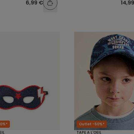
6,99 €
14,9
60%*
Outlet -50%*
EIL
TAPE A L'OEIL