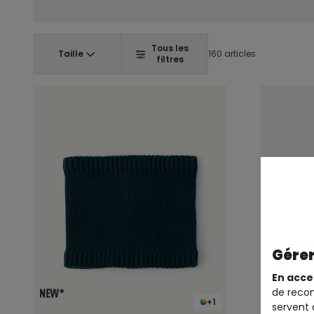
Tous les
Taille
160 articles
filtres
Gérer
En acce
de recom
+1
servent 