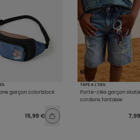
EIL
TAPE A L'OEIL
ane garçon colorblock
Porte-clés garçon skate
cordons fantaisie
15,99 €
7,9