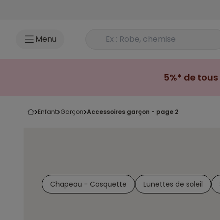
Accéder au contenu
Rechercher un produit
Menu
5%* de tous 
enfant
garçon
accessoires garçon - page 2
Chapeau - Casquette
Lunettes de soleil