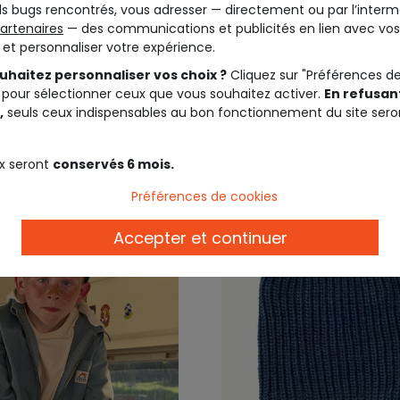
s bugs rencontrés, vous adresser — directement ou par l’interm
EIL
TAPE A L'OEIL
artenaires
— des communications et publicités en lien avec vos
doulière garçon imprimé
Collier garçon football
t et personnaliser votre expérience.
 gaming
uhaitez personnaliser vos choix ?
Cliquez sur "Préférences d
 pour sélectionner ceux que vous souhaitez activer.
En refusant
15,99 €
7,9
,
seuls ceux indispensables au bon fonctionnement du site sero
x seront
conservés 6 mois.
Préférences de cookies
Accepter et continuer