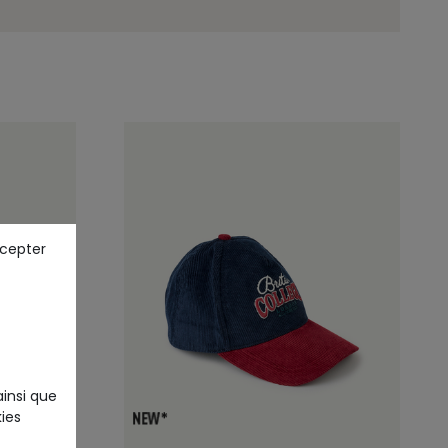
ccepter
ainsi que
ies