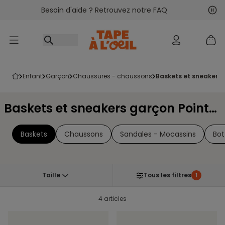
Besoin d'aide ? Retrouvez notre FAQ
Accéder au contenu
Sui
Pré
enfant
garçon
chaussures - chaussons
baskets et sneakers
Baskets et sneakers garçon Pointure 38
Baskets
Chaussons
Sandales - Mocassins
Bot
Taille
Tous les filtres
1
4 articles