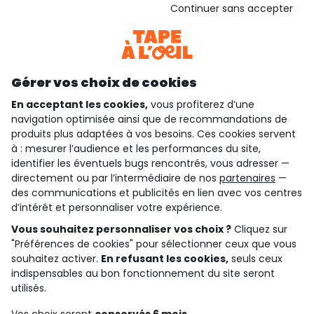
Voir l’attestation de confiance
Continuer sans accepter
Consulter les CGU
Téléchargez notre application
Découvrir notre application
Gérer vos choix de cookies
En acceptant les cookies,
vous profiterez d’une
navigation optimisée ainsi que de recommandations de
qui sommes-nous ?
produits plus adaptées à vos besoins. Ces cookies servent
à : mesurer l’audience et les performances du site,
besoin d'aide ?
identifier les éventuels bugs rencontrés, vous adresser —
directement ou par l’intermédiaire de nos
partenaires
—
le club fidélité
des communications et publicités en lien avec vos centres
d’intérêt et personnaliser votre expérience.
notre catalogue
Vous souhaitez personnaliser vos choix ?
Cliquez sur
"Préférences de cookies" pour sélectionner ceux que vous
souhaitez activer.
En refusant les cookies,
seuls ceux
indispensables au bon fonctionnement du site seront
Conditions générales de ventes et d'utilisation
Conditions d’utilisation des réseaux sociaux
utilisés.
Politique de confidentialité
*Conditions des offres