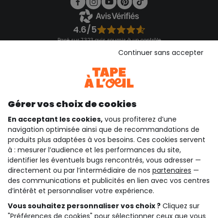
4.6/5
Basé sur 7 323 avis soumis à un contrôle
Voir l’attestation de confiance
Continuer sans accepter
Consulter les CGU
Téléchargez notre application
Découvrir notre application
Gérer vos choix de cookies
En acceptant les cookies,
vous profiterez d’une
navigation optimisée ainsi que de recommandations de
qui sommes-nous ?
produits plus adaptées à vos besoins. Ces cookies servent
à : mesurer l’audience et les performances du site,
besoin d'aide ?
identifier les éventuels bugs rencontrés, vous adresser —
directement ou par l’intermédiaire de nos
partenaires
—
le club fidélité
des communications et publicités en lien avec vos centres
d’intérêt et personnaliser votre expérience.
notre catalogue
Vous souhaitez personnaliser vos choix ?
Cliquez sur
"Préférences de cookies" pour sélectionner ceux que vous