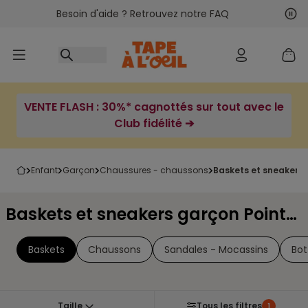
Besoin d'aide ? Retrouvez notre FAQ
Accéder au contenu
Sui
Pré
VENTE FLASH : 30%* cagnottés sur tout avec le
Club fidélité ➔
enfant
garçon
chaussures - chaussons
baskets et sneakers
Baskets et sneakers garçon Pointure 39
Baskets
Chaussons
Sandales - Mocassins
Bot
Taille
Tous les filtres
1