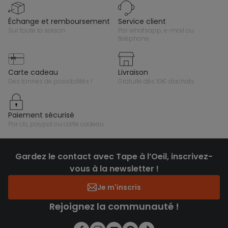
échange et remboursement
service client
sur toute la saison
par whatsapp, e-mail ou
téléphone
carte cadeau
livraison
des tonnes de possibilités !
gratuite dès 10€ d'achats
paiement sécurisé
par cb, paypal ou carte cadeau
Gardez le contact avec Tape à l’Oeil, inscrivez-
vous à la newsletter !
Je m'inscris
Rejoignez la communauté !