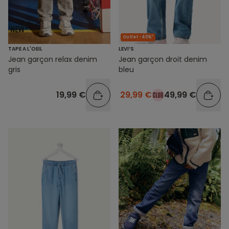
Outlet -40%*
TAPE A L'OEIL
LEVI’S
Jean garçon relax denim
Jean garçon droit denim
gris
bleu
19,99 €
29,99 €
49,99 €