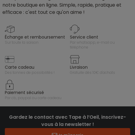
notre boutique en ligne. Simple, rapide, pratique et
efficace : c'est tout ce qu'on aime !
échange et remboursement
service client
sur toute la saison
par whatsapp, e-mail ou
téléphone
carte cadeau
livraison
des tonnes de possibilités !
gratuite dès 10€ d'achats
paiement sécurisé
par cb, paypal ou carte cadeau
Gardez le contact avec Tape à l’Oeil, inscrivez-
vous à la newsletter !