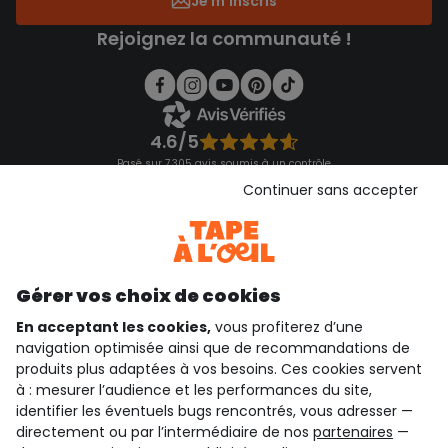
Je m'inscris
Rejoignez la communauté !
4.6/5
Basé sur 7 305 avis soumis à un contrôle
Voir l’attestation de confiance
Continuer sans accepter
Consulter les CGU
Téléchargez notre application
Découvrir notre application
Gérer vos choix de cookies
En acceptant les cookies,
vous profiterez d’une
navigation optimisée ainsi que de recommandations de
qui sommes-nous ?
produits plus adaptées à vos besoins. Ces cookies servent
à : mesurer l’audience et les performances du site,
besoin d'aide ?
identifier les éventuels bugs rencontrés, vous adresser —
directement ou par l’intermédiaire de nos
partenaires
—
le club fidélité