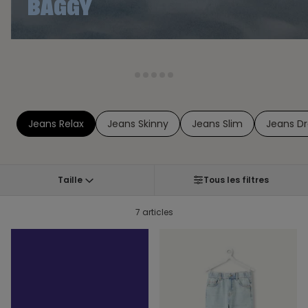
BAGGY
1
2
3
4
5
Jeans Relax
Jeans Skinny
Jeans Slim
Jeans Dr
Taille
Tous les filtres
7 articles