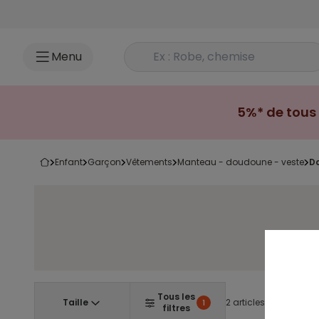
Accéder au contenu
Rechercher un produit
Menu
5%* de tous 
enfant
garçon
vêtements
manteau - doudoune - veste
Tous les
Taille
2 articles
1
filtres