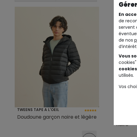
Gérer
En acce
de recom
servent 
éventuel
de nos
p
d’intérê
Vous so
cookies"
cookies
utilisés.
Vos choi
TWEENS TAPE A L'OEIL
TWEENS TA
Doudoune garçon noire et légère
Doudoun
noire