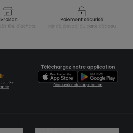
livraison
paiement sécurisé
e dès 10€ d'achats
par cb, paypal ou carte cadeau
Téléchargez notre application
 contrôle
Découvrir notre application
fiance
notre catalogue