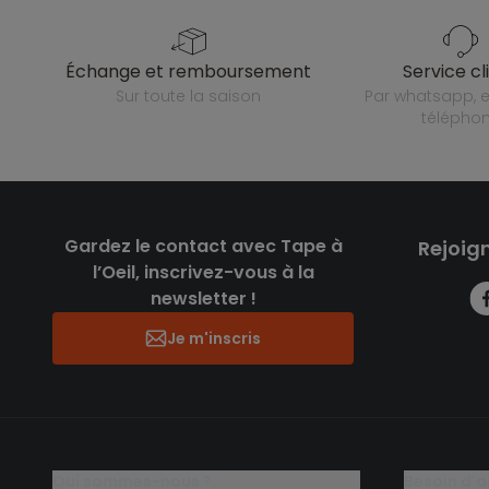
échange et remboursement
service cl
sur toute la saison
par whatsapp, e-mail ou
télépho
Gardez le contact avec Tape à
Rejoig
l’Oeil, inscrivez-vous à la
newsletter !
Je m'inscris
qui sommes-nous ?
besoin d'a