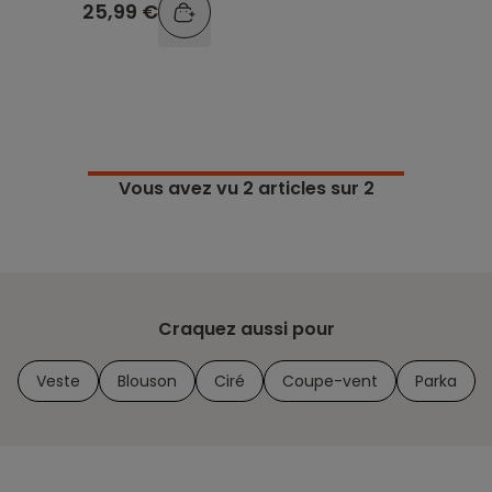
25,99 €
Vous avez vu
2
articles sur 2
Craquez aussi pour
Veste
Blouson
Ciré
Coupe-vent
Parka