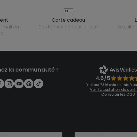
ient
carte cadeau
des tonnes de possibilités !
gratuit
ne
nez la communauté !
4.6/5
Basé sur 7 346 avis soumis à un
Voir l’attestation de con
Consulter les CGU
ide ?
le club fidélité