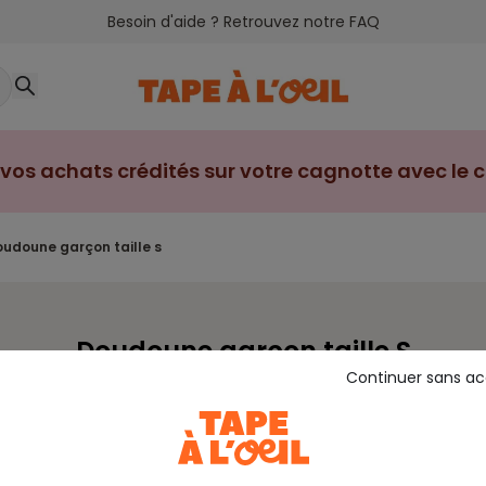
Besoin d'aide ? Retrouvez notre FAQ
vos achats crédités sur votre cagnotte avec le cl
doudoune garçon taille s
Doudoune garçon taille S
Continuer sans a