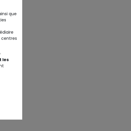
ainsi que
ies
édiaire
 centres
e
 les
nt