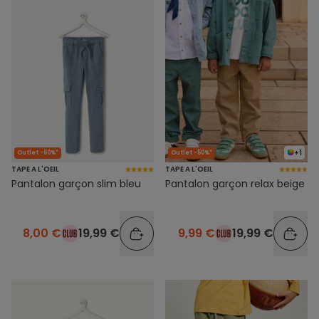
+1
Outlet -60%*
Outlet -50%*
TAPE A L'OEIL
TAPE A L'OEIL
Pantalon garçon slim bleu
Pantalon garçon relax beige
8,00 €
19,99 €
9,99 €
19,99 €