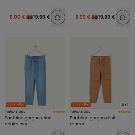
8,00 €
19,99 €
9,99 €
19,99 €
+1
Outlet -50%*
Outlet -60%*
TAPE A L'OEIL
TAPE A L'OEIL
Pantalon garçon relax
Pantalon garçon droit
denim bleu
marron