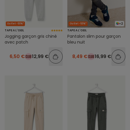
+2
Outlet -50%*
Outlet -50%*
TAPE A L'OEIL
TAPE A L'OEIL
Jogging garçon gris chiné
Pantalon slim pour garçon
avec patch
bleu nuit
6,50 €
12,99 €
8,49 €
16,99 €