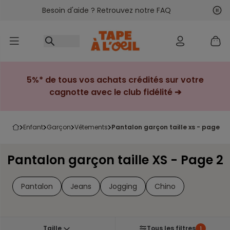
Besoin d'aide ? Retrouvez notre FAQ
Accéder au contenu
Sui
Pré
5%* de tous vos achats crédités sur votre
cagnotte avec le club fidélité ➔
enfant
garçon
vêtements
pantalon garçon taille xs - page 2
Pantalon garçon taille XS - Page 2
Pantalon
Jeans
Jogging
Chino
Taille
Tous les filtres
1