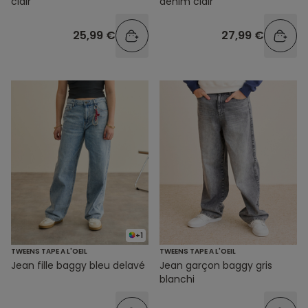
clair
denim clair
25,99 €
27,99 €
+1
TWEENS TAPE A L'OEIL
TWEENS TAPE A L'OEIL
Jean fille baggy bleu delavé
Jean garçon baggy gris
blanchi