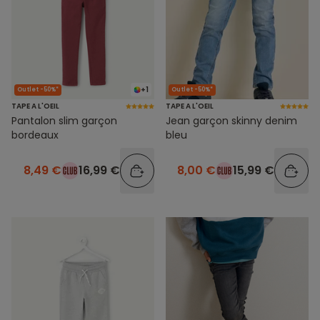
+1
Outlet -50%*
Outlet -50%*
TAPE A L'OEIL
TAPE A L'OEIL
Pantalon slim garçon
Jean garçon skinny denim
bordeaux
bleu
8,49 €
16,99 €
8,00 €
15,99 €