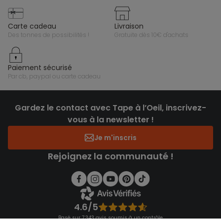
carte cadeau
livraison
des tonnes de possibilités !
gratuite dès 10€ d'achats
paiement sécurisé
par cb, paypal ou carte cadeau
Gardez le contact avec Tape à l’Oeil, inscrivez-
vous à la newsletter !
Je m'inscris
Rejoignez la communauté !
4.6/5
Basé sur 7 343 avis soumis à un contrôle