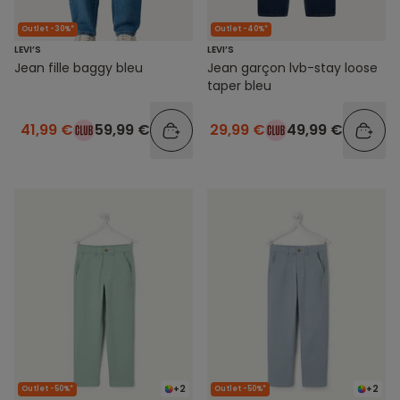
Outlet -30%*
Outlet -40%*
LEVI’S
LEVI’S
Jean fille baggy bleu
Jean garçon lvb-stay loose
taper bleu
41,99 €
59,99 €
29,99 €
49,99 €
+2
+2
Outlet -50%*
Outlet -50%*