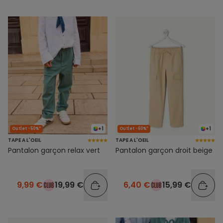
+1
+1
Outlet -50%*
Outlet -60%*
TAPE A L'OEIL
TAPE A L'OEIL
Pantalon garçon relax vert
Pantalon garçon droit beige
9,99 €
19,99 €
6,40 €
15,99 €