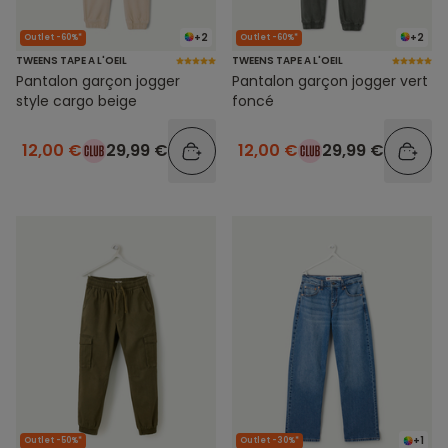
+2
+2
Outlet -60%*
Outlet -60%*
TWEENS TAPE A L'OEIL
TWEENS TAPE A L'OEIL
Pantalon garçon jogger
Pantalon garçon jogger vert
style cargo beige
foncé
12,00 €
29,99 €
12,00 €
29,99 €
+1
Outlet -50%*
Outlet -30%*