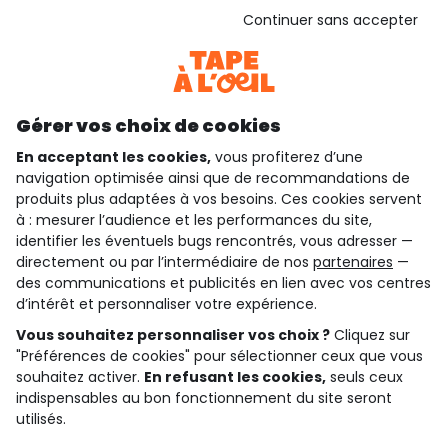
Voir l’attestation de confiance
Continuer sans accepter
Consulter les CGU
Téléchargez notre application
Découvrir notre application
Gérer vos choix de cookies
En acceptant les cookies,
vous profiterez d’une
navigation optimisée ainsi que de recommandations de
qui sommes-nous ?
produits plus adaptées à vos besoins. Ces cookies servent
à : mesurer l’audience et les performances du site,
besoin d'aide ?
identifier les éventuels bugs rencontrés, vous adresser —
directement ou par l’intermédiaire de nos
partenaires
—
le club fidélité
des communications et publicités en lien avec vos centres
d’intérêt et personnaliser votre expérience.
notre catalogue
Vous souhaitez personnaliser vos choix ?
Cliquez sur
"Préférences de cookies" pour sélectionner ceux que vous
souhaitez activer.
En refusant les cookies,
seuls ceux
Conditions générales de ventes et d'utilisation
indispensables au bon fonctionnement du site seront
Conditions d’utilisation des réseaux sociaux
utilisés.
Politique de confidentialité
*Conditions des offres