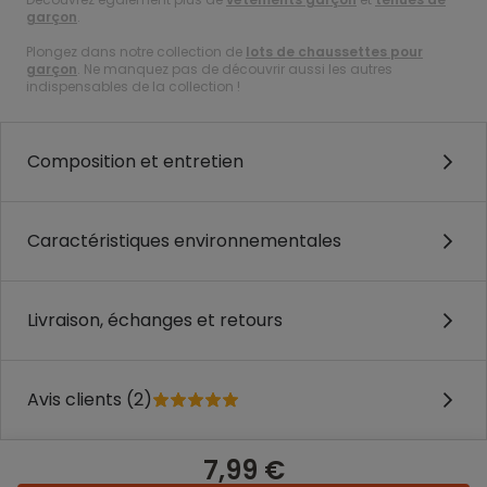
garçon
.
Plongez dans notre collection de
lots de chaussettes pour
garçon
. Ne manquez pas de découvrir aussi les autres
indispensables de la collection !
Composition et entretien
Caractéristiques environnementales
Livraison, échanges et retours
Avis clients (2)
7,99 €