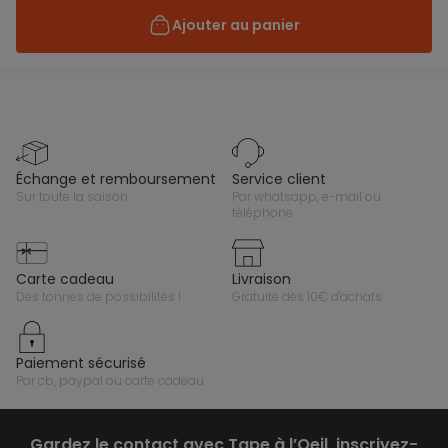
Ajouter au panier
échange et remboursement
service client
sur toute la saison
par whatsapp, e-mail ou
téléphone
carte cadeau
livraison
des tonnes de possibilités !
gratuite dès 10€ d'achats
paiement sécurisé
par cb, paypal ou carte cadeau
Gardez le contact avec Tape à l’Oeil, inscrivez-