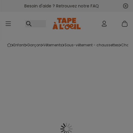
Besoin d'aide ? Retrouvez notre FAQ
Accéder au contenu
Sui
Pré
enfant
garçon
vêtements
sous-vêtement - chaussettes
chau