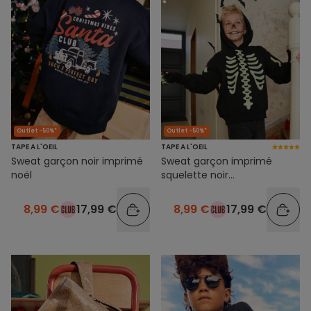
Outlet -50%*
Outlet -50%*
TAPE A L'OEIL
TAPE A L'OEIL
Sweat garçon noir imprimé
Sweat garçon imprimé
noël
squelette noir
phosphorescent
8,99 €
17,99 €
8,99 €
17,99 €