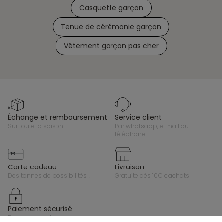
Casquette garçon
Tenue de cérémonie garçon
Vêtement garçon pas cher
échange et remboursement
service client
sur toute la saison
par whatsapp, e-mail ou
téléphone
carte cadeau
livraison
des tonnes de possibilités !
gratuite dès 10€ d'achats
paiement sécurisé
par cb, paypal ou carte cadeau