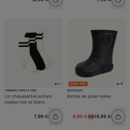
+1
+5
Outlet -50%*
TWEENS TAPE A L'OEIL
BOATILUS
Lot chaussettes enfant
Bottes de pluie noires
rayées noir et blanc
7,99 €
9,99 €
19,99 €