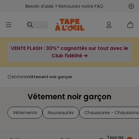
Besoin d'aide ? Retrouvez notre FAQ
Accéder au contenu
Sui
Pré
VENTE FLASH : 30%* cagnottés sur tout avec le
Club fidélité ➔
enfant
vêtement noir garçon
Vêtement noir garçon
Vêtements
Nouveautés
Chaussures - Chaussons
Tous les