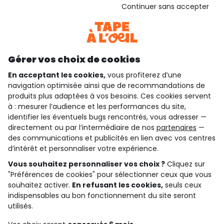
Continuer sans accepter
Gardez le contact avec Tape à l’Oeil, inscrivez-
vous à la newsletter !
Je m'inscris
Gérer vos choix de cookies
Rejoignez la communauté !
En acceptant les cookies,
vous profiterez d’une
navigation optimisée ainsi que de recommandations de
produits plus adaptées à vos besoins. Ces cookies servent
à : mesurer l’audience et les performances du site,
identifier les éventuels bugs rencontrés, vous adresser —
4.6/5
directement ou par l’intermédiaire de nos
partenaires
—
des communications et publicités en lien avec vos centres
Basé sur 7 323 avis soumis à un contrôle
Voir l’attestation de confiance
d’intérêt et personnaliser votre expérience.
Consulter les CGU
Téléchargez notre application
Vous souhaitez personnaliser vos choix ?
Cliquez sur
"Préférences de cookies" pour sélectionner ceux que vous
souhaitez activer.
En refusant les cookies,
seuls ceux
Découvrir notre application
indispensables au bon fonctionnement du site seront
utilisés.