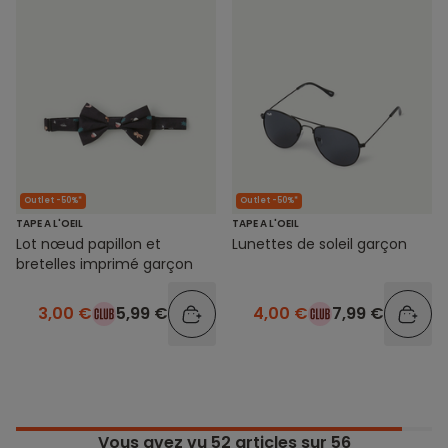
Outlet -50%*
Outlet -50%*
TAPE A L'OEIL
TAPE A L'OEIL
Lot nœud papillon et
Lunettes de soleil garçon
bretelles imprimé garçon
3,00 €
5,99 €
4,00 €
7,99 €
Vous avez vu
52
articles sur 56