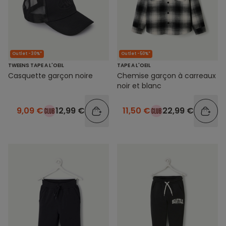
Outlet -30%*
Outlet -50%*
TWEENS TAPE A L'OEIL
TAPE A L'OEIL
Casquette garçon noire
Chemise garçon à carreaux
noir et blanc
9,09 €
12,99 €
11,50 €
22,99 €