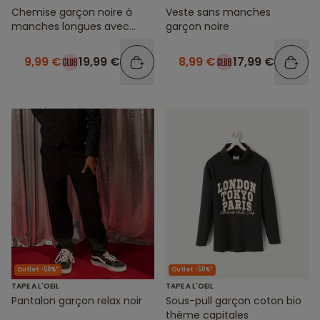
Chemise garçon noire à
Veste sans manches
manches longues avec
garçon noire
nœud papillon
9,99 €
19,99 €
8,99 €
17,99 €
Outlet -50%*
Outlet -50%*
TAPE A L'OEIL
TAPE A L'OEIL
Pantalon garçon relax noir
Sous-pull garçon coton bio
thème capitales