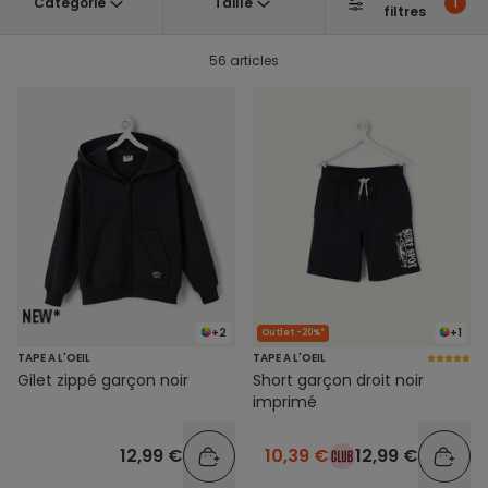
Catégorie
Taille
1
filtres
56 articles
+2
+1
Outlet -20%*
TAPE A L'OEIL
TAPE A L'OEIL
Gilet zippé garçon noir
Short garçon droit noir
imprimé
12,99 €
10,39 €
12,99 €