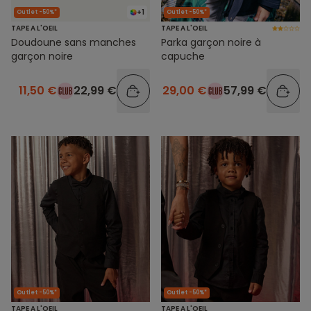
+1
Outlet -50%*
Outlet -50%*
TAPE A L'OEIL
TAPE A L'OEIL
Doudoune sans manches
Parka garçon noire à
garçon noire
capuche
11,50 €
22,99 €
29,00 €
57,99 €
Outlet -50%*
Outlet -50%*
TAPE A L'OEIL
TAPE A L'OEIL