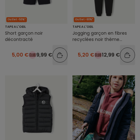
Outlet -50%*
Outlet -60%*
TAPE A L'OEIL
TAPE A L'OEIL
Short garçon noir
Jogging garçon en fibres
décontracté
recyclées noir thème
campus
5,00 €
9,99 €
5,20 €
12,99 €