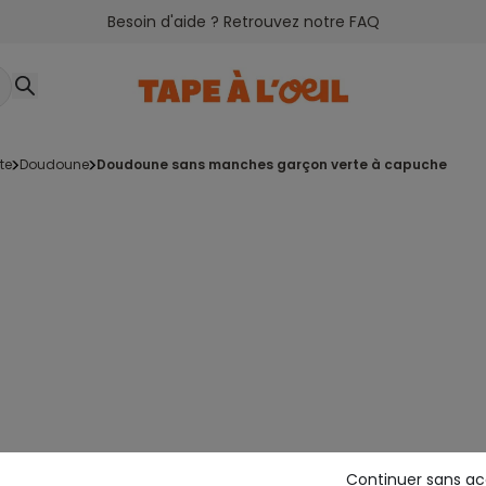
Besoin d'aide ? Retrouvez notre FAQ
te
doudoune
doudoune sans manches garçon verte à capuche
Continuer sans a