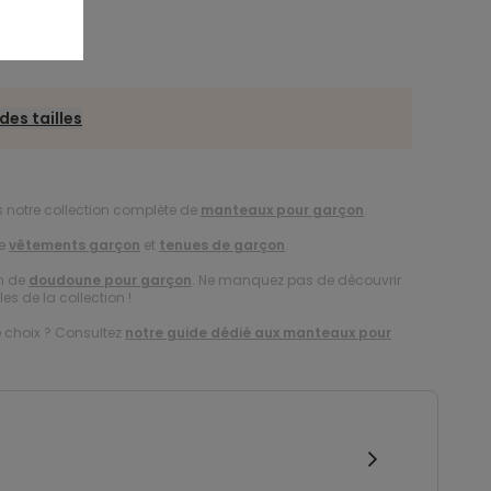
des tailles
s notre collection complète de
manteaux pour garçon
.
de
vêtements garçon
et
tenues de garçon
.
on de
doudoune pour garçon
. Ne manquez pas de découvrir
es de la collection !
e choix ? Consultez
notre guide dédié aux manteaux pour