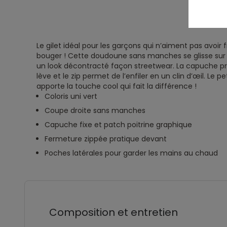
Le gilet idéal pour les garçons qui n’aiment pas avoir 
bouger ! Cette doudoune sans manches se glisse sur 
un look décontracté façon streetwear. La capuche p
lève et le zip permet de l’enfiler en un clin d’œil. Le pe
apporte la touche cool qui fait la différence !
Coloris uni vert
Coupe droite sans manches
Capuche fixe et patch poitrine graphique
Fermeture zippée pratique devant
Poches latérales pour garder les mains au chaud
Composition et entretien