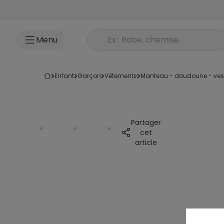
Accéder au contenu
Rechercher un produit
Menu
enfant
garçon
vêtements
manteau - doudoune - ves
Partager
cet
article