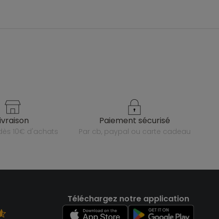
livraison
paiement sécurisé
e dès 10€ d'achats
par cb, paypal ou carte cadeau
Téléchargez notre application