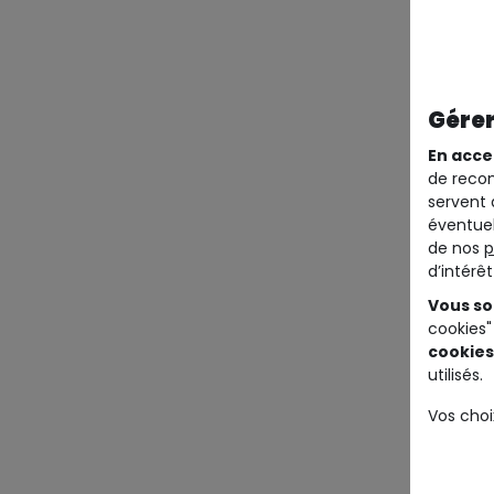
Gérer
En acce
de recom
servent 
éventuel
de nos
p
d’intérê
Vous so
cookies"
cookies
utilisés.
Vos choi