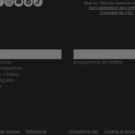
Basé sur 7 339 avis soumis à un
Voir l’attestation de con
Consulter les CGU
ide ?
le club fidélité
-nous
programme de fidélité
fréquentes
te cadeau
égales
e
des réseaux
Politique de
*Conditions des
Cookies et donn