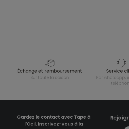
échange et remboursement
service cl
sur toute la saison
par whatsapp, e-mail ou
télépho
Gardez le contact avec Tape à
Rejoig
l’Oeil, inscrivez-vous à la