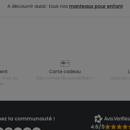
A découvrir aussi : tous nos
manteaux pour enfant
ient
carte cadeau
des tonnes de possibilités !
gratuit
ne
nez la communauté !
4.6/5