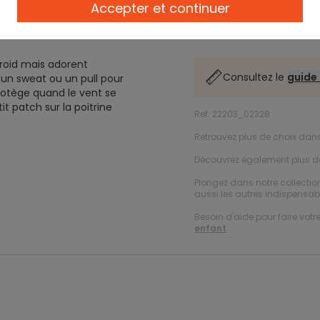
Accepter et continuer
Description
froid mais adorent
Consultez le
guide 
un sweat ou un pull pour
rotège quand le vent se
tit patch sur la poitrine
Ref. 22203_02328
Retrouvez plus de choix dan
Découvrez également plus 
Plongez dans notre collecti
aussi les autres indispensabl
Besoin d'aide pour faire votr
enfant
.