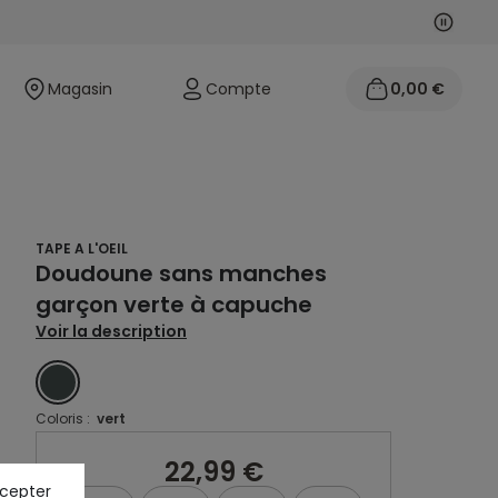
Suivan
Précéd
Magasin
Compte
0,00 €
TAPE A L'OEIL
Doudoune sans manches
garçon verte à capuche
Voir la description
VERT
Coloris :
vert
22,99 €
ccepter