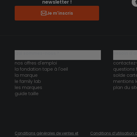
newsletter !
Je m'inscris
qui sommes-nous ?
besoin d'a
nos offres d'emploi
contactez
la fondation tape à l'oeil
questions 
la marque
solde car
le family lab
mentions l
les marques
plan du sit
guide taille
Conditions générales de ventes et
Conditions d’utilisation 