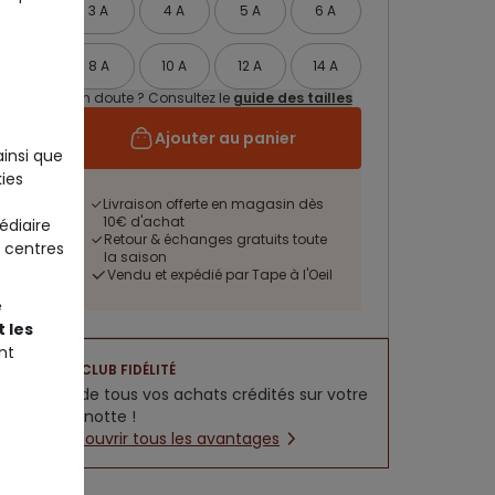
3 A
4 A
5 A
6 A
8 A
10 A
12 A
14 A
Un doute ? Consultez le
guide des tailles
Ajouter au panier
ainsi que
ies
Livraison offerte en magasin dès
10€ d'achat
édiaire
Retour & échanges gratuits toute
 centres
la saison
Vendu et expédié par Tape à l'Oeil
e
 les
nt
CLUB FIDÉLITÉ
5% de tous vos achats crédités sur votre
cagnotte !
Découvrir tous les avantages