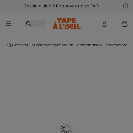
Besoin d'aide ? Retrouvez notre FAQ
Accéder au contenu
Sui
Pré
enfant
fille
vêtements
pantalon - combinaison - short
pantalo