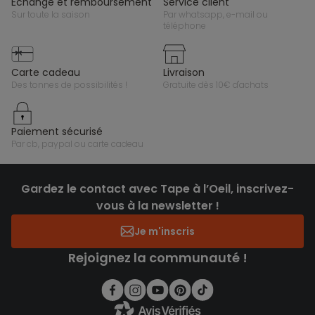
échange et remboursement
service client
sur toute la saison
par whatsapp, e-mail ou
téléphone
carte cadeau
livraison
des tonnes de possibilités !
gratuite dès 10€ d'achats
paiement sécurisé
par cb, paypal ou carte cadeau
Gardez le contact avec Tape à l’Oeil, inscrivez-
vous à la newsletter !
Je m'inscris
Rejoignez la communauté !