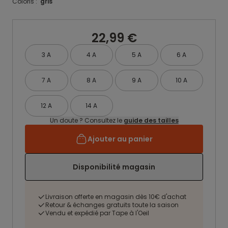
Coloris :
gris
22,99 €
3 A
4 A
5 A
6 A
7 A
8 A
9 A
10 A
12 A
14 A
Un doute ? Consultez le
guide des tailles
Ajouter au panier
Disponibilité magasin
Livraison offerte en magasin dès 10€ d'achat
Retour & échanges gratuits toute la saison
Vendu et expédié par Tape à l'Oeil