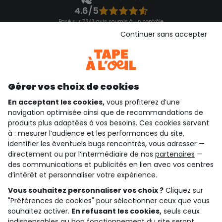
4.6/5
Basé sur 7 343 avis soumis à un contrôle
Voir l’attestation de confiance
Continuer sans accepter
Consulter les CGU
Téléchargez notre application
Découvrir notre application
Gérer vos choix de cookies
En acceptant les cookies,
vous profiterez d’une
navigation optimisée ainsi que de recommandations de
qui sommes-nous ?
produits plus adaptées à vos besoins. Ces cookies servent
à : mesurer l’audience et les performances du site,
besoin d'aide ?
identifier les éventuels bugs rencontrés, vous adresser —
directement ou par l’intermédiaire de nos
partenaires
—
le club fidélité
des communications et publicités en lien avec vos centres
d’intérêt et personnaliser votre expérience.
notre catalogue
Vous souhaitez personnaliser vos choix ?
Cliquez sur
"Préférences de cookies" pour sélectionner ceux que vous
souhaitez activer.
En refusant les cookies,
seuls ceux
indispensables au bon fonctionnement du site seront
Conditions générales de ventes et d'utilisation