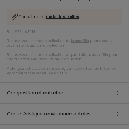
Consultez le
guide des tailles
Ref. 21871_03514
Rendez-vous sur notre collection de
jeans fille
pour découvrir
tous les produits de la collection.
Rendez-vous sur notre collection de
pantalons pour fille
pour
découvrir tous les produits de la collection.
Prolongez votre session shopping sur Tape à l'oeil au fil de nos
vêtements fille
et
tenues de fille
.
Composition et entretien
Caractéristiques environnementales