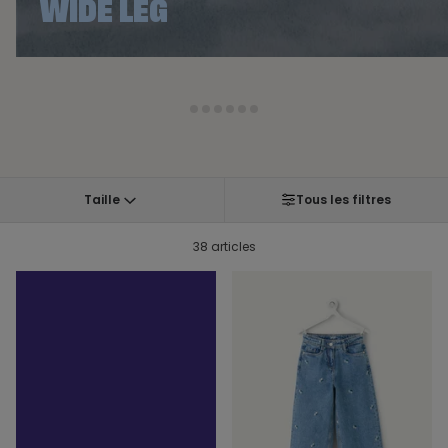
WIDE LEG
1
2
3
4
5
6
Taille
Tous les filtres
38 articles