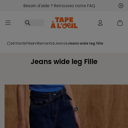
Besoin d'aide ? Retrouvez notre FAQ
Accéder au contenu
Sui
Pré
enfant
fille
vêtements
jeans
jeans wide leg fille
Jeans wide leg Fille