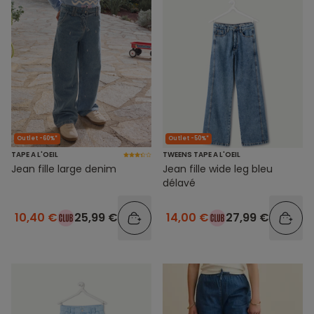
Outlet -60%*
Outlet -50%*
TAPE A L'OEIL
TWEENS TAPE A L'OEIL
Jean fille large denim
Jean fille wide leg bleu
délavé
10,40 €
25,99 €
14,00 €
27,99 €