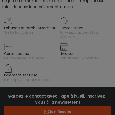
de jeu ou de sorties entre amis ? Il est temps de lui
faire découvrir ce vêtement unique.
échange et remboursement
service client
sur toute la saison
par whatsapp, e-mail ou
téléphone
carte cadeau
livraison
des tonnes de possibilités !
gratuite dès 10€ d'achats
paiement sécurisé
par cb, paypal ou carte cadeau
Gardez le contact avec Tape à l’Oeil, inscrivez-
vous à la newsletter !
Je m'inscris