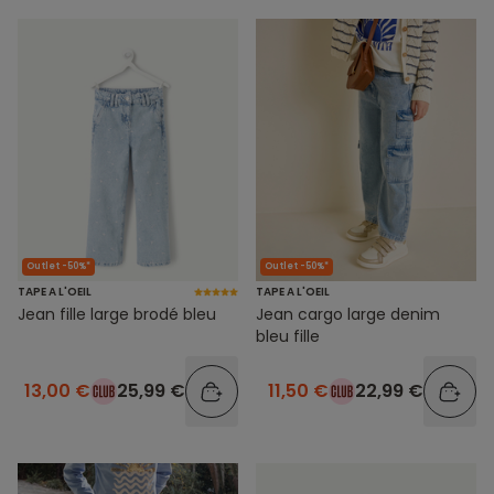
Outlet -50%*
Outlet -50%*
TAPE A L'OEIL
TAPE A L'OEIL
Jean fille large brodé bleu
Jean cargo large denim
bleu fille
13,00 €
25,99 €
11,50 €
22,99 €