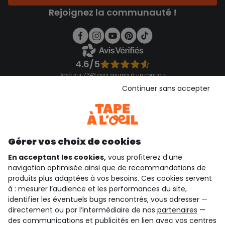
Rejoignez la communauté !
4.6/5
Basé sur 7 343 avis soumis à un contrôle
Voir l’attestation de confiance
Continuer sans accepter
Consulter les CGU
Téléchargez notre application
Découvrir notre application
Gérer vos choix de cookies
En acceptant les cookies,
vous profiterez d’une
navigation optimisée ainsi que de recommandations de
qui sommes-nous ?
produits plus adaptées à vos besoins. Ces cookies servent
à : mesurer l’audience et les performances du site,
besoin d'aide ?
identifier les éventuels bugs rencontrés, vous adresser —
directement ou par l’intermédiaire de nos
partenaires
—
le club fidélité
des communications et publicités en lien avec vos centres