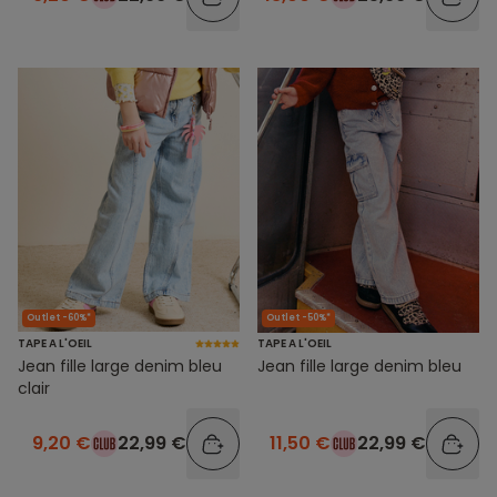
Outlet -60%*
Outlet -50%*
TAPE A L'OEIL
TAPE A L'OEIL
Jean fille large denim bleu
Jean fille large denim bleu
clair
9,20 €
22,99 €
11,50 €
22,99 €