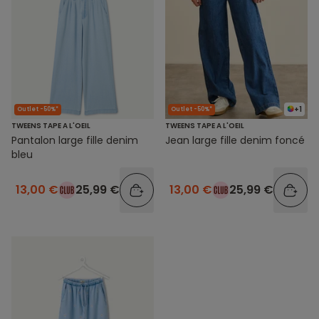
+1
Outlet -50%*
Outlet -50%*
TWEENS TAPE A L'OEIL
TWEENS TAPE A L'OEIL
Pantalon large fille denim
Jean large fille denim foncé
bleu
13,00 €
25,99 €
13,00 €
25,99 €