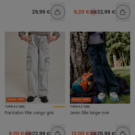
29,99 €
9,20 €
22,99 €
Outlet -60%*
Outlet -50%*
TAPE A L'OEIL
TAPE A L'OEIL
Pantalon fille cargo gris
Jean fille large noir
9,20 €
22,99 €
13,00 €
25,99 €