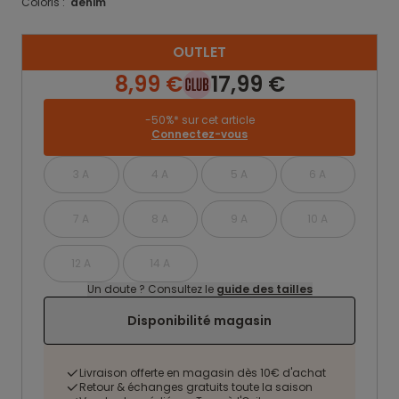
Coloris :
denim
OUTLET
8,99 €
17,99 €
-50%* sur cet article
Connectez-vous
3 A
4 A
5 A
6 A
7 A
8 A
9 A
10 A
12 A
14 A
Un doute ? Consultez le
guide des tailles
Disponibilité magasin
Livraison offerte en magasin dès 10€ d'achat
Retour & échanges gratuits toute la saison