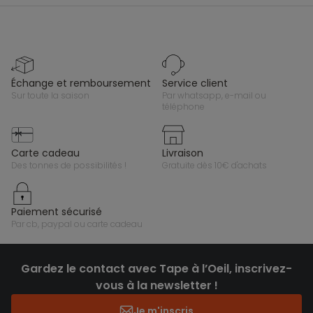
échange et remboursement
service client
sur toute la saison
par whatsapp, e-mail ou
téléphone
carte cadeau
livraison
des tonnes de possibilités !
gratuite dès 10€ d'achats
paiement sécurisé
par cb, paypal ou carte cadeau
Gardez le contact avec Tape à l’Oeil, inscrivez-
vous à la newsletter !
Je m'inscris