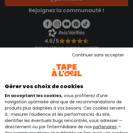
Rejoignez la communauté !
4.6/5
Basé sur 7 346 avis soumis à un contrôle
Voir l’attestation de confiance
Continuer sans accepter
Consulter les CGU
Téléchargez notre application
Découvrir notre application
Gérer vos choix de cookies
En acceptant les cookies,
vous profiterez d’une
navigation optimisée ainsi que de recommandations de
qui sommes-nous ?
produits plus adaptées à vos besoins. Ces cookies servent
à : mesurer l’audience et les performances du site,
besoin d'aide ?
identifier les éventuels bugs rencontrés, vous adresser —
directement ou par l’intermédiaire de nos
partenaires
—
le club fidélité