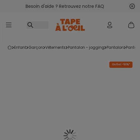
Besoin d'aide ? Retrouvez notre FAQ
Accéder au contenu
Sui
Pré
enfant
garçon
vêtements
pantalon - jogging
pantalon
panta
Outlet -50%*