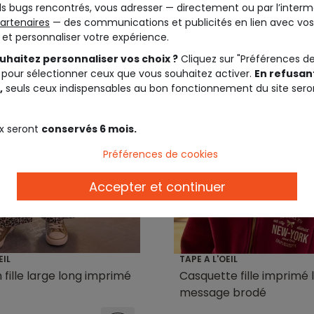
s bugs rencontrés, vous adresser — directement ou par l’interm
artenaires
— des communications et publicités en lien avec vos
t et personnaliser votre expérience.
uhaitez personnaliser vos choix ?
Cliquez sur "Préférences d
 pour sélectionner ceux que vous souhaitez activer.
En refusant
,
seuls ceux indispensables au bon fonctionnement du site sero
x seront
conservés 6 mois.
Préférences de cookies
Accepter et continuer
EIL
TAPE A L'OEIL
 fille large long imprimé
Casquette fille imprimé
message brodé