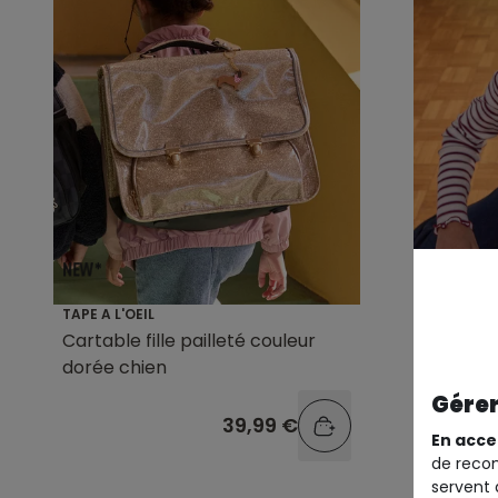
TAPE A L'OEIL
TAPE A L'O
Cartable fille pailleté couleur
T-shirt f
dorée chien
Gérer
39,99 €
En acce
de recom
servent 