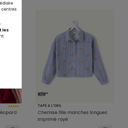
édiaire
 centres
e
 les
nt
TAPE A L'OEIL
 léopard
Chemise fille manches longues
imprimé rayé