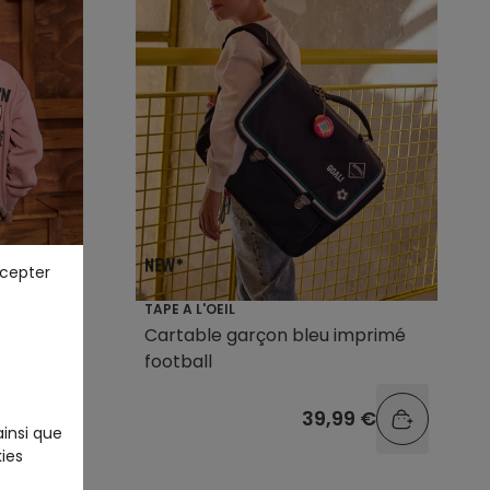
ccepter
TAPE A L'OEIL
 rose
Cartable garçon bleu imprimé
football
9 €
39,99 €
ainsi que
ies