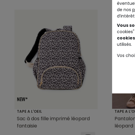
éventuel
de nos
p
d’intérê
Vous so
cookies"
cookies
utilisés.
Vos choi
TAPE A L'OEIL
TAPE A L'O
Sac à dos fille imprimé léopard
Pantalon
fantaisie
léopard