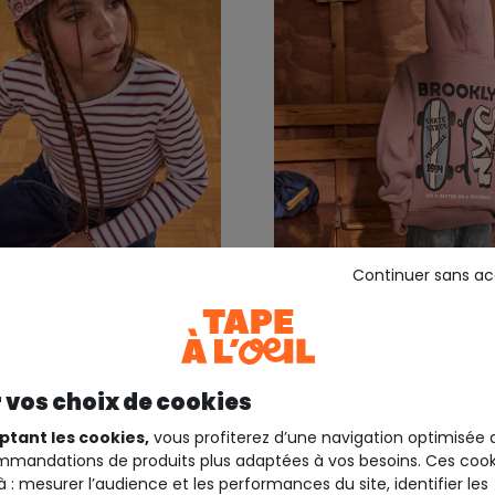
Continuer sans a
EIL
TAPE A L'OEIL
ille droit rouge rayé
Sweat garçon droit vieux
imprimé
 vos choix de cookies
9,99 €
19,9
ptant les cookies,
vous profiterez d’une navigation optimisée 
mandations de produits plus adaptées à vos besoins. Ces cook
à : mesurer l’audience et les performances du site, identifier les