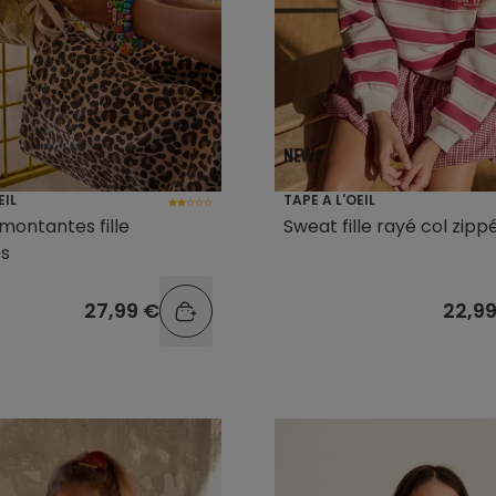
EIL
TAPE A L'OEIL
montantes fille
Sweat fille rayé col zip
es
27,99 €
22,9