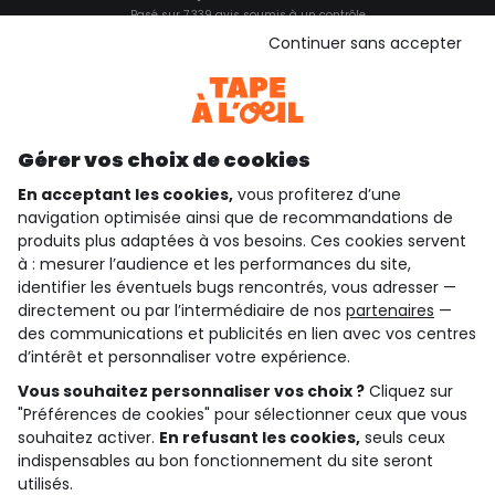
Basé sur 7 339 avis soumis à un contrôle
Voir l’attestation de confiance
Continuer sans accepter
Consulter les CGU
Téléchargez notre application
Découvrir notre application
Gérer vos choix de cookies
En acceptant les cookies,
vous profiterez d’une
navigation optimisée ainsi que de recommandations de
qui sommes-nous ?
produits plus adaptées à vos besoins. Ces cookies servent
à : mesurer l’audience et les performances du site,
besoin d'aide ?
identifier les éventuels bugs rencontrés, vous adresser —
directement ou par l’intermédiaire de nos
partenaires
—
le club fidélité
des communications et publicités en lien avec vos centres
d’intérêt et personnaliser votre expérience.
notre catalogue
Vous souhaitez personnaliser vos choix ?
Cliquez sur
"Préférences de cookies" pour sélectionner ceux que vous
souhaitez activer.
En refusant les cookies,
seuls ceux
indispensables au bon fonctionnement du site seront
Conditions générales de ventes et d'utilisation
Conditions d’utilisation des réseaux sociaux
utilisés.
Politique de confidentialité