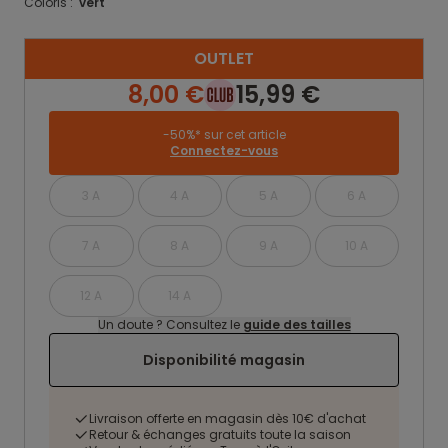
Coloris :
vert
OUTLET
8,00 €
15,99 €
-50%* sur cet article
Connectez-vous
3 A
4 A
5 A
6 A
7 A
8 A
9 A
10 A
12 A
14 A
Un doute ? Consultez le
guide des tailles
Disponibilité magasin
Livraison offerte en magasin dès 10€ d'achat
Retour & échanges gratuits toute la saison