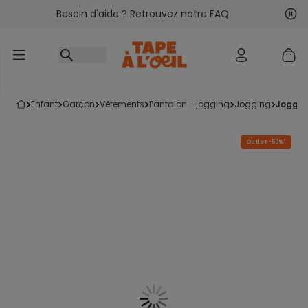
Besoin d'aide ? Retrouvez notre FAQ
Accéder au contenu
Sui
Pré
enfant
garçon
vêtements
pantalon - jogging
jogging
joggi
Outlet -50%*