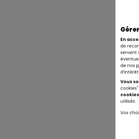
Gérer
En acce
de recom
servent 
éventuel
de nos
p
d’intérê
Vous so
cookies"
cookies
utilisés.
Vos choi