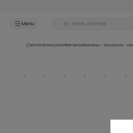
Accéder au contenu
Rechercher un produit
Menu
enfant
garçon
vêtements
manteau - doudoune - ves