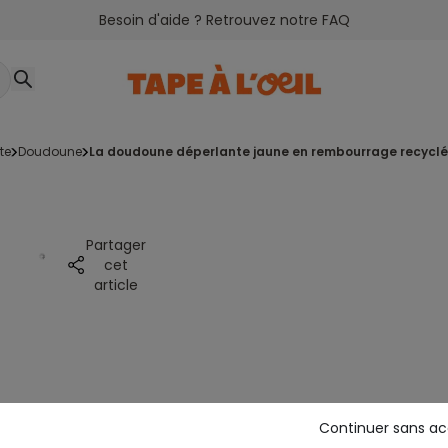
Besoin d'aide ? Retrouvez notre FAQ
te
doudoune
la doudoune déperlante jaune en rembourrage recyclé
Partager
cet
article
Continuer sans a