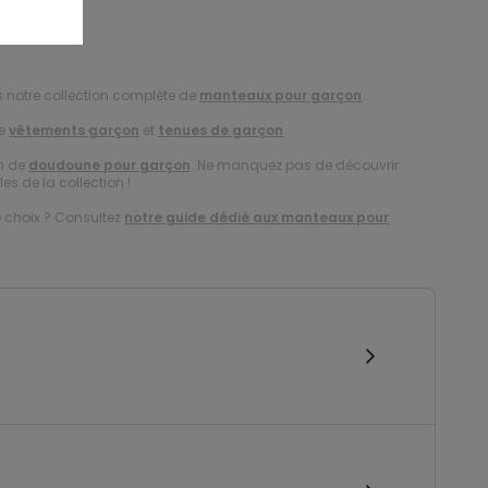
s notre collection complète de
manteaux pour garçon
.
de
vêtements garçon
et
tenues de garçon
.
on de
doudoune pour garçon
. Ne manquez pas de découvrir
es de la collection !
e choix ? Consultez
notre guide dédié aux manteaux pour