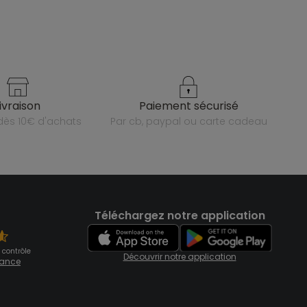
livraison
paiement sécurisé
e dès 10€ d'achats
par cb, paypal ou carte cadeau
Téléchargez notre application
 contrôle
Découvrir notre application
fiance