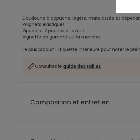
Doudoune à capuche, légère, matelassée et déperlan
Poignets élastiqués.
Zippée et 2 poches à l'avant.
Vignette en gomme sur la manche.
Le plus produit : Etiquette intérieure pour noter le pr
Consultez le
guide des tailles
Composition et entretien