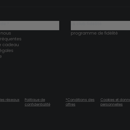
ide ?
le club fidélité
-nous
programme de fidélité
fréquentes
te cadeau
égales
e
des réseaux
Politique de
*Conditions des
Cookies et donn
confidentialité
offres
personnelles