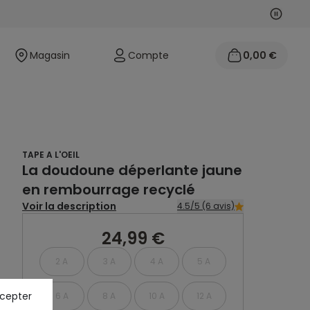
Suivan
Précéd
Magasin
Compte
0,00 €
TAPE A L'OEIL
La doudoune déperlante jaune
en rembourrage recyclé
Voir la description
4.5/5 (6 avis)
24,99 €
2 A
3 A
4 A
5 A
ccepter
6 A
8 A
10 A
12 A