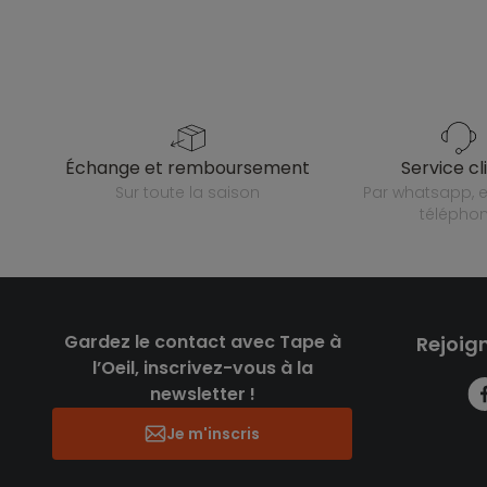
échange et remboursement
service cl
sur toute la saison
par whatsapp, e-mail ou
télépho
Gardez le contact avec Tape à
Rejoig
l’Oeil, inscrivez-vous à la
newsletter !
Je m'inscris