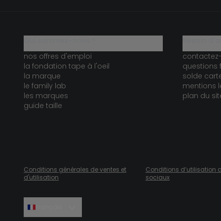
qui sommes-nous ?
besoin d'a
nos offres d'emploi
contactez
la fondation tape à l'oeil
questions 
la marque
solde car
le family lab
mentions l
les marques
plan du sit
guide taille
Conditions générales de ventes et
Conditions d’utilisation 
d'utilisation
sociaux
Français