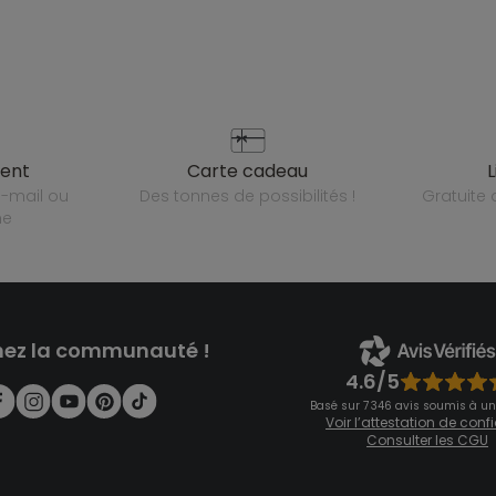
ient
carte cadeau
des tonnes de possibilités !
gratuit
ne
nez la communauté !
4.6/5
Basé sur 7 346 avis soumis à un
Voir l’attestation de con
Consulter les CGU