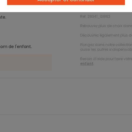
Description
Ref. 29341_01862
te.
Retrouvez plus de choix dan
Découvrez également plus 
Plongez dans notre collecti
énom de l'enfant.
aussi les autres indispensabl
Besoin d'aide pour faire votr
enfant
.