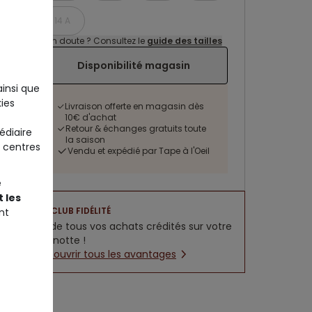
14 A
Un doute ? Consultez le
guide des tailles
Disponibilité magasin
ainsi que
ies
Livraison offerte en magasin dès
10€ d'achat
Retour & échanges gratuits toute
édiaire
la saison
 centres
Vendu et expédié par Tape à l'Oeil
e
 les
CLUB FIDÉLITÉ
nt
5% de tous vos achats crédités sur votre
cagnotte !
Découvrir tous les avantages