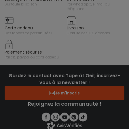
sur toute la saison
par whatsapp, e-mail ou
téléphone
carte cadeau
livraison
des tonnes de possibilités !
gratuite dès 10€ d'achats
paiement sécurisé
par cb, paypal ou carte cadeau
Gardez le contact avec Tape à l’Oeil, inscrivez-
vous à la newsletter !
Je m'inscris
Rejoignez la communauté !