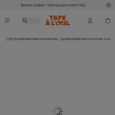
Besoin d'aide ? Retrouvez notre FAQ
Accéder au contenu
Sui
Pré
enfant
fille
vêtements
robe - jupe
robe
robe manches courte