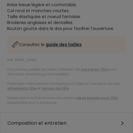
Robe bleue légère et confortable.
Col rond et manches courtes.
Taille élastiquée et noeud fantaisie.
Broderies anglaises et dentelles.
Bouton goutte dans le dos pour faciliter l'ouverture.
Consultez le
guide des tailles
Ref. 31418_02661
Poussez les portes de notre collection de
robe pour fille
pour
découvrir davantage de modèles.
Prolongez votre session shopping sur Tape à l'oeil au fil de nos
vêtements fille
et
tenues de fille
.
Restez dans le thème avec les autres
robes bleues pour fille
disponibles sur la boutique.
Composition et entretien