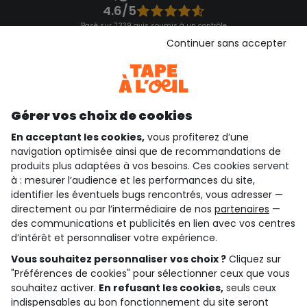
4.6/5
Basé sur 7 339 avis soumis à un contrôle
Voir l’attestation de confiance
Continuer sans accepter
Consulter les CGU
Téléchargez notre application
Découvrir notre application
Gérer vos choix de cookies
En acceptant les cookies,
vous profiterez d’une
navigation optimisée ainsi que de recommandations de
qui sommes-nous ?
produits plus adaptées à vos besoins. Ces cookies servent
à : mesurer l’audience et les performances du site,
besoin d'aide ?
identifier les éventuels bugs rencontrés, vous adresser —
directement ou par l’intermédiaire de nos
partenaires
—
le club fidélité
des communications et publicités en lien avec vos centres
d’intérêt et personnaliser votre expérience.
notre catalogue
Vous souhaitez personnaliser vos choix ?
Cliquez sur
"Préférences de cookies" pour sélectionner ceux que vous
souhaitez activer.
En refusant les cookies,
seuls ceux
indispensables au bon fonctionnement du site seront
Conditions générales de ventes et d'utilisation