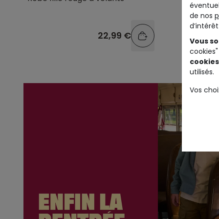
éventuel
manches
de nos
p
d’intérê
22,99 €
Vous so
cookies"
cookies
utilisés.
Vos choi