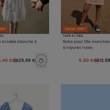
60%*
Outlet -50%*
EIL
TAPE A L'OEIL
le brodée blanche à
Robe pour fille manches
à rayures roses
0,40 €
25,99 €
6,50 €
12,9