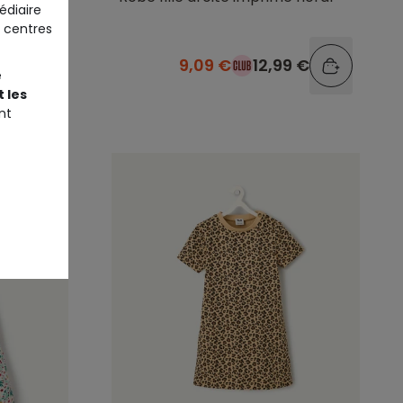
édiaire
 centres
9 €
9,09 €
12,99 €
e
 les
nt