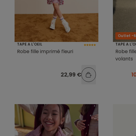
Outlet -
TAPE A L'OEIL
TAPE A L'O
Robe fille imprimé fleuri
Robe fil
volants
22,99 €
1