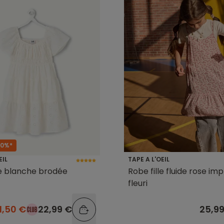
50%*
EIL
TAPE A L'OEIL
le blanche brodée
Robe fille fluide rose im
fleuri
11,50 €
22,99 €
25,9