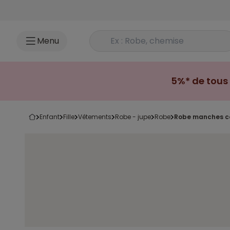
Accéder au contenu
Rechercher un produit
Menu
5%* de tous 
enfant
fille
vêtements
robe - jupe
robe
robe manches co