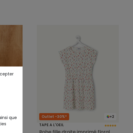
ccepter
Outlet -30%*
+2
ainsi que
ies
TAPE A L'OEIL
ordeaux
Robe fille droite imprimé floral