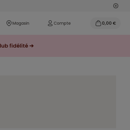
Suivan
Précéd
Magasin
Compte
0,00 €
ub fidélité ➔