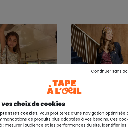
Continuer sans a
 vos choix de cookies
+1
ptant les cookies,
vous profiterez d’une navigation optimisée 
mandations de produits plus adaptées à vos besoins. Ces cook
EIL
TWEENS TAPE A L'OEIL
à : mesurer l’audience et les performances du site, identifier les
e imprimé fleuri
Robe fille midi fleurie b