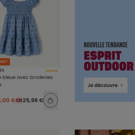
50%*
EIL
le bleue avec broderies
s
3,00 €
25,99 €