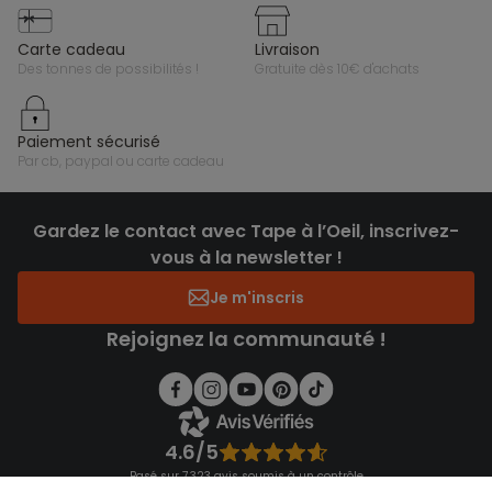
carte cadeau
livraison
des tonnes de possibilités !
gratuite dès 10€ d'achats
paiement sécurisé
par cb, paypal ou carte cadeau
Gardez le contact avec Tape à l’Oeil, inscrivez-
vous à la newsletter !
Je m'inscris
Rejoignez la communauté !
4.6/5
Basé sur 7 323 avis soumis à un contrôle