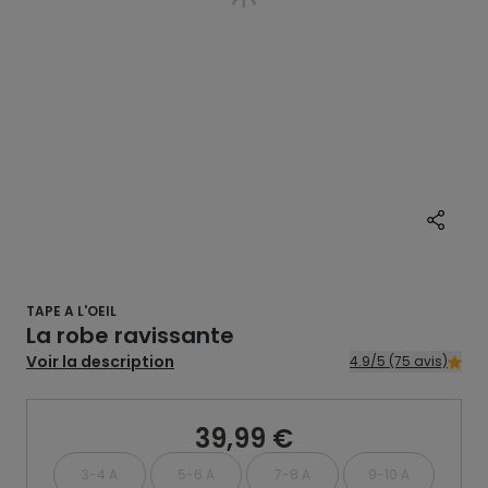
TAPE A L'OEIL
La robe ravissante
Voir la description
4.9/5 (75 avis)
39,99 €
3-4 A
5-6 A
7-8 A
9-10 A