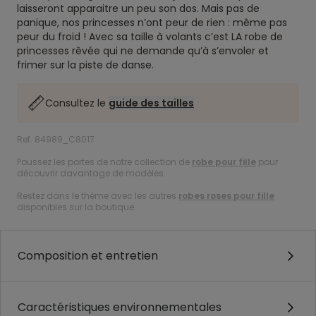
laisseront apparaitre un peu son dos. Mais pas de
panique, nos princesses n’ont peur de rien : même pas
peur du froid ! Avec sa taille à volants c’est LA robe de
princesses rêvée qui ne demande qu’à s’envoler et
frimer sur la piste de danse.
Consultez le
guide des tailles
Ref. 84989_C8017
Poussez les portes de notre collection de
robe pour fille
pour
découvrir davantage de modèles.
Restez dans le thème avec les autres
robes roses pour fille
disponibles sur la boutique.
Composition et entretien
Caractéristiques environnementales