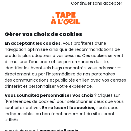
Voir l’attestation de confiance
Continuer sans accepter
Consulter les CGU
Téléchargez notre application
Découvrir notre application
Gérer vos choix de cookies
En acceptant les cookies,
vous profiterez d’une
navigation optimisée ainsi que de recommandations de
qui sommes-nous ?
produits plus adaptées à vos besoins. Ces cookies servent
à : mesurer l’audience et les performances du site,
besoin d'aide ?
identifier les éventuels bugs rencontrés, vous adresser —
directement ou par l’intermédiaire de nos
partenaires
—
le club fidélité
des communications et publicités en lien avec vos centres
d’intérêt et personnaliser votre expérience.
notre catalogue
Vous souhaitez personnaliser vos choix ?
Cliquez sur
"Préférences de cookies" pour sélectionner ceux que vous
souhaitez activer.
En refusant les cookies,
seuls ceux
indispensables au bon fonctionnement du site seront
Conditions générales de ventes et d'utilisation
Conditions d’utilisation des réseaux sociaux
utilisés.
Politique de confidentialité
*Conditions des offres
Vos choix seront
conservés 6 mois.