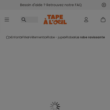
Besoin d'aide ? Retrouvez notre FAQ
Accéder au contenu
Sui
Pré
enfant
fille
vêtements
robe - jupe
robe
la robe ravissante