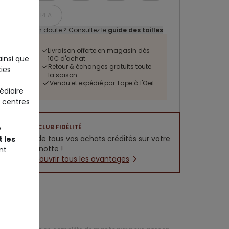
14 A
Un doute ? Consultez le
guide des tailles
Livraison offerte en magasin dès
ainsi que
10€ d'achat
Retour & échanges gratuits toute
ies
la saison
Vendu et expédié par Tape à l'Oeil
édiaire
 centres
CLUB FIDÉLITÉ
e
5% de tous vos achats crédités sur votre
 les
cagnotte !
nt
Découvrir tous les avantages