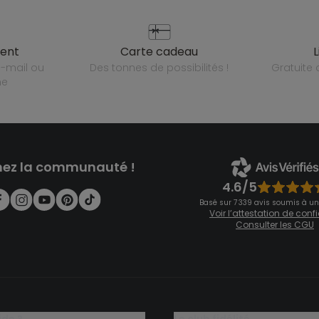
ient
carte cadeau
des tonnes de possibilités !
gratuit
ne
nez la communauté !
4.6/5
Basé sur 7 339 avis soumis à un
Voir l’attestation de con
Consulter les CGU