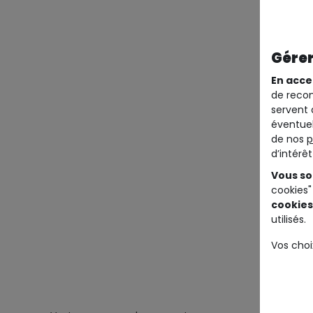
Gérer
En acce
de recom
servent 
éventuel
de nos
p
d’intérê
Vous so
cookies"
cookies
utilisés.
Vos choi