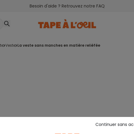
Besoin d'aide ? Retrouvez notre FAQ
te
veste
la veste sans manches en matière reliéfée
Continuer sans a