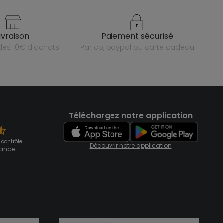
livraison
paiement sécurisé
e dès 10€ d'achats
par cb, paypal ou carte cadeau
Téléchargez notre application
 contrôle
Découvrir notre application
fiance