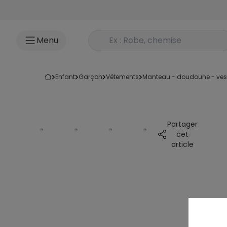
Accéder au contenu
Rechercher un produit
Menu
enfant
garçon
vêtements
manteau - doudoune - ves
Partager
cet
article