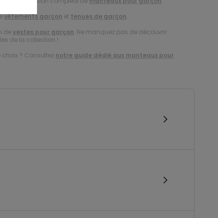
s notre collection complète de
manteaux pour garçon
.
de
vêtements garçon
et
tenues de garçon
.
on de
vestes pour garçon
. Ne manquez pas de découvrir
es de la collection !
e choix ? Consultez
notre guide dédié aux manteaux pour