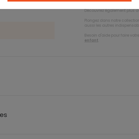
Retrouvez plus de choix dan
Découvrez également plus 
Plongez dans notre collecti
aussi les autres indispensabl
Besoin d'aide pour faire votr
enfant
.
les