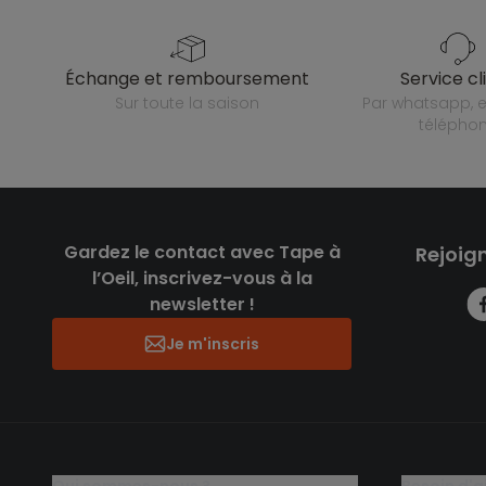
échange et remboursement
service cl
sur toute la saison
par whatsapp, e-mail ou
télépho
Gardez le contact avec Tape à
Rejoig
l’Oeil, inscrivez-vous à la
newsletter !
Je m'inscris