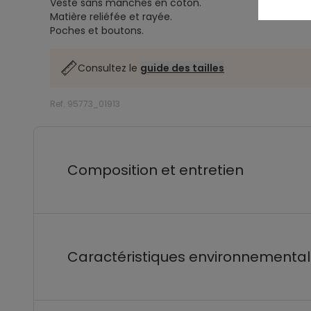
Veste sans manches en coton.
Matière reliéfée et rayée.
Poches et boutons.
Consultez le
guide des tailles
Ref. 95773_01913
Composition et entretien
Caractéristiques environnementa