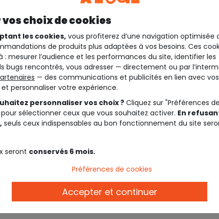
 vos choix de cookies
ptant les cookies,
vous profiterez d’une navigation optimisée 
mandations de produits plus adaptées à vos besoins. Ces cook
à : mesurer l’audience et les performances du site, identifier les
s bugs rencontrés, vous adresser — directement ou par l’interm
artenaires
— des communications et publicités en lien avec vos
t et personnaliser votre expérience.
uhaitez personnaliser vos choix ?
Cliquez sur "Préférences d
 pour sélectionner ceux que vous souhaitez activer.
En refusant
,
seuls ceux indispensables au bon fonctionnement du site sero
Description
x seront
conservés 6 mois.
Ref. 94499_01212
Préférences de cookies
Rendez-vous sur notre collec
produits de la collection.
Accepter et continuer
Rendez-vous sur notre collec