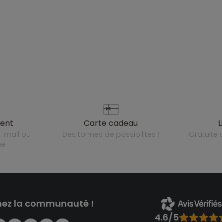
ient
carte cadeau
des tonnes de possibilités !
gratuit
ne
nez la communauté !
4.6/5