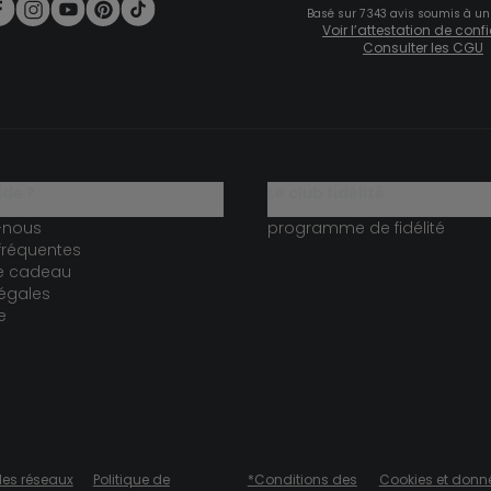
Basé sur 7 343 avis soumis à un
Voir l’attestation de con
Consulter les CGU
ide ?
le club fidélité
-nous
programme de fidélité
fréquentes
te cadeau
égales
e
des réseaux
Politique de
*Conditions des
Cookies et donn