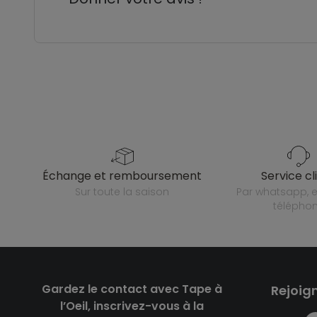
échange et remboursement
service cl
sur toute la saison
par whatsapp, e-mail ou
télépho
Gardez le contact avec Tape à
Rejoig
l’Oeil, inscrivez-vous à la