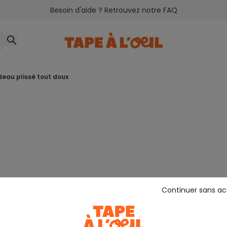
Besoin d'aide ? Retrouvez notre FAQ
deau plissé tout doux
Continuer sans a