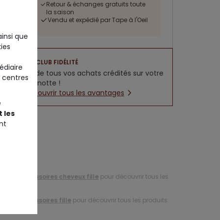
Retour & échanges gratuits toute
la saison
Vendu et expédié par Tape à l'Oeil
ainsi que
ies
CLUB FIDÉLITÉ
édiaire
5% de tous vos achats crédités sur votre
 centres
cagnotte !
Découvrir tous les avantages
e
 les
nt
tion d'
accessoires cheveux fille
pour découvrir tous les
tion d'
accessoires fille
pour découvrir tous les produits.