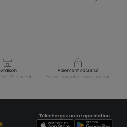
livraison
paiement sécurisé
e dès 10€ d'achats
par cb, paypal ou carte cadeau
Téléchargez notre application