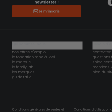
newsletter !
Je m'inscris
qui sommes-nous ?
besoin d'a
nos offres d'emploi
contactez
la fondation tape à l'oeil
questions 
la marque
solde car
le family lab
mentions l
les marques
plan du sit
guide taille
Conditions générales de ventes et
Conditions d’utilisation 