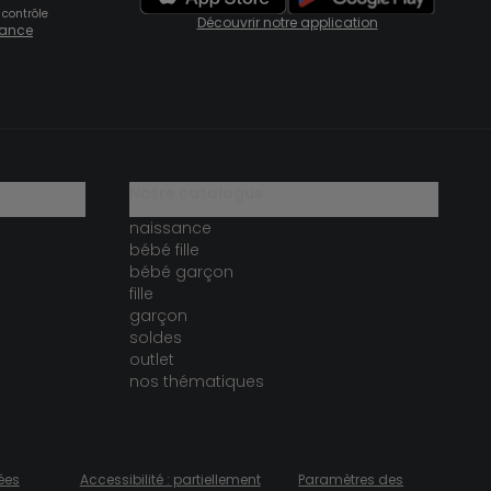
 contrôle
Découvrir notre application
fiance
notre catalogue
naissance
bébé fille
bébé garçon
fille
garçon
soldes
outlet
nos thématiques
ées
Accessibilité : partiellement
Paramètres des