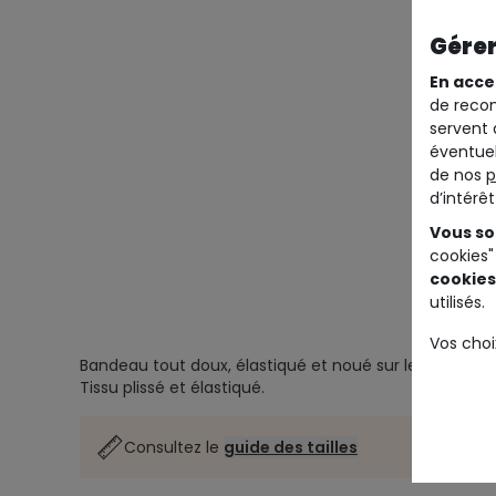
Gérer
En acce
de recom
servent 
éventuel
de nos
p
d’intérê
Vous so
cookies"
cookies
utilisés.
Vos choi
Bandeau tout doux, élastiqué et noué sur le dessus.
Tissu plissé et élastiqué.
Consultez le
guide des tailles