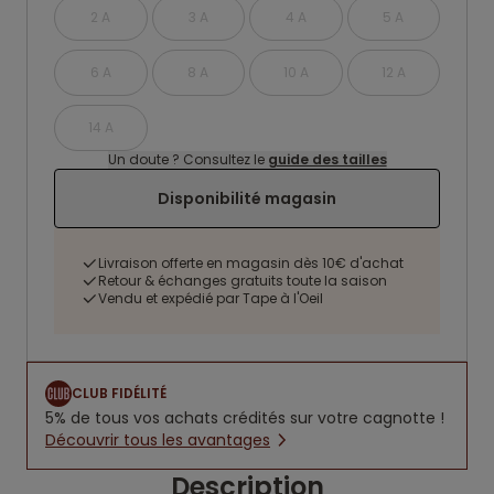
2 A
3 A
4 A
5 A
6 A
8 A
10 A
12 A
14 A
Un doute ? Consultez le
guide des tailles
Disponibilité magasin
Livraison offerte en magasin dès 10€ d'achat
Retour & échanges gratuits toute la saison
Vendu et expédié par Tape à l'Oeil
CLUB FIDÉLITÉ
5% de tous vos achats crédités sur votre cagnotte !
Découvrir tous les avantages
Description