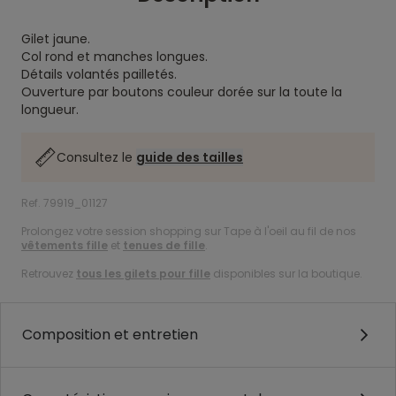
Gilet jaune.
Col rond et manches longues.
Détails volantés pailletés.
Ouverture par boutons couleur dorée sur la toute la
longueur.
Consultez le
guide des tailles
Ref. 79919_01127
Prolongez votre session shopping sur Tape à l'oeil au fil de nos
vêtements fille
et
tenues de fille
.
Retrouvez
tous les gilets pour fille
disponibles sur la boutique.
Composition et entretien