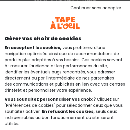
Basé sur 7 343 avis soumis à un contrôle
Voir l’attestation de confiance
Continuer sans accepter
Consulter les CGU
Téléchargez notre application
Découvrir notre application
Gérer vos choix de cookies
En acceptant les cookies,
vous profiterez d’une
navigation optimisée ainsi que de recommandations de
qui sommes-nous ?
produits plus adaptées à vos besoins. Ces cookies servent
à : mesurer l’audience et les performances du site,
besoin d'aide ?
identifier les éventuels bugs rencontrés, vous adresser —
directement ou par l’intermédiaire de nos
partenaires
—
le club fidélité
des communications et publicités en lien avec vos centres
d’intérêt et personnaliser votre expérience.
notre catalogue
Vous souhaitez personnaliser vos choix ?
Cliquez sur
"Préférences de cookies" pour sélectionner ceux que vous
souhaitez activer.
En refusant les cookies,
seuls ceux
indispensables au bon fonctionnement du site seront
Conditions générales de ventes et d'utilisation
Conditions d’utilisation des réseaux sociaux
utilisés.
Politique de confidentialité