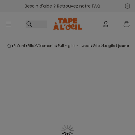
Besoin d'aide ? Retrouvez notre FAQ
Accéder au contenu
Sui
Pré
enfant
fille
vêtements
pull - gilet - sweat
gilet
le gilet jaune 