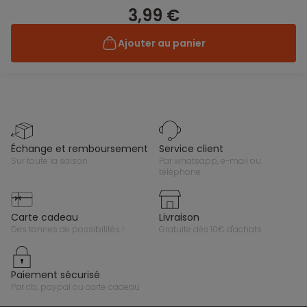
3,99 €
Ajouter au panier
échange et remboursement
service client
sur toute la saison
par whatsapp, e-mail ou
téléphone
carte cadeau
livraison
des tonnes de possibilités !
gratuite dès 10€ d'achats
paiement sécurisé
par cb, paypal ou carte cadeau