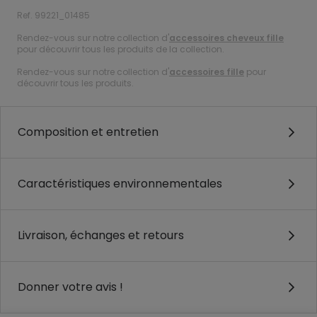
Ref. 99221_01485
Rendez-vous sur notre collection d'
accessoires cheveux fille
pour découvrir tous les produits de la collection.
Rendez-vous sur notre collection d'
accessoires fille
pour
découvrir tous les produits.
Composition et entretien
Caractéristiques environnementales
Livraison, échanges et retours
Donner votre avis !