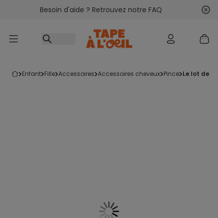
Besoin d'aide ? Retrouvez notre FAQ
Accéder au contenu
Sui
Pré
enfant
fille
accessoires
accessoires cheveux
pince
le lot de 