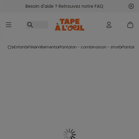
Besoin d'aide ? Retrouvez notre FAQ
Accéder au contenu
Sui
Pré
enfant
fille
vêtements
pantalon - combinaison - short
pantalo