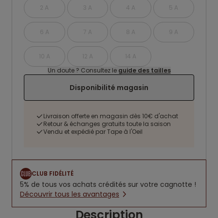
2 A
3 A
4 A
5 A
6 A
7 A
8 A
9 A
10 A
12 A
14 A
Un doute ? Consultez le
guide des tailles
Disponibilité magasin
Livraison offerte en magasin dès 10€ d'achat
Retour & échanges gratuits toute la saison
Vendu et expédié par Tape à l'Oeil
CLUB FIDÉLITÉ
5% de tous vos achats crédités sur votre cagnotte !
Découvrir tous les avantages
Description