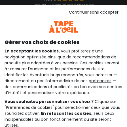
Basé sur 7 323 avis soumis à un contrôle
Voir l’attestation de confiance
Continuer sans accepter
Consulter les CGU
Téléchargez notre application
Découvrir notre application
Gérer vos choix de cookies
En acceptant les cookies,
vous profiterez d’une
navigation optimisée ainsi que de recommandations de
qui sommes-nous ?
produits plus adaptées à vos besoins. Ces cookies servent
à : mesurer l’audience et les performances du site,
besoin d'aide ?
identifier les éventuels bugs rencontrés, vous adresser —
directement ou par l’intermédiaire de nos
partenaires
—
le club fidélité
des communications et publicités en lien avec vos centres
d’intérêt et personnaliser votre expérience.
notre catalogue
Vous souhaitez personnaliser vos choix ?
Cliquez sur
"Préférences de cookies" pour sélectionner ceux que vous
souhaitez activer.
En refusant les cookies,
seuls ceux
indispensables au bon fonctionnement du site seront
Conditions générales de ventes et d'utilisation
Conditions d’utilisation des réseaux sociaux
utilisés.