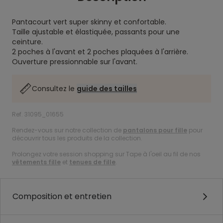
Pantacourt vert super skinny et confortable.
Taille ajustable et élastiquée, passants pour une
ceinture.
2 poches à l'avant et 2 poches plaquées à l'arrière.
Ouverture pressionnable sur l'avant.
Consultez le
guide des tailles
Ref. 31095_01655
Rendez-vous sur notre collection de
pantalons pour fille
pour
découvrir tous les produits de la collection.
Prolongez votre session shopping sur Tape à l'oeil au fil de nos
vêtements fille
et
tenues de fille
.
Composition et entretien