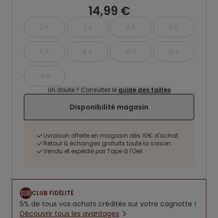
14,99 €
2 A
3 A
4 A
5 A
6 A
8 A
10 A
12 A
14 A
Un doute ? Consultez le
guide des tailles
Disponibilité magasin
Livraison offerte en magasin dès 10€ d'achat
Retour & échanges gratuits toute la saison
Vendu et expédié par Tape à l'Oeil
CLUB FIDÉLITÉ
5% de tous vos achats crédités sur votre cagnotte !
Découvrir tous les avantages