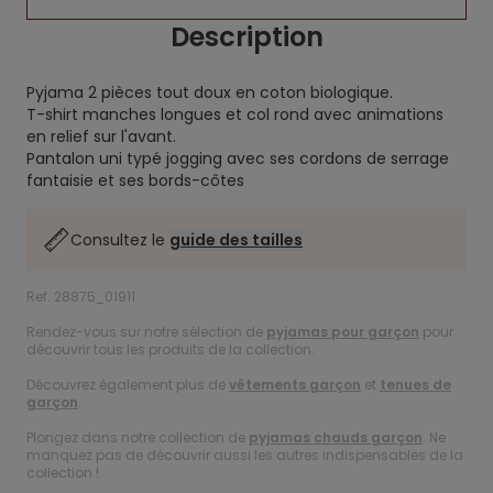
Description
Pyjama 2 pièces tout doux en coton biologique.
T-shirt manches longues et col rond avec animations
en relief sur l'avant.
Pantalon uni typé jogging avec ses cordons de serrage
fantaisie et ses bords-côtes
Consultez le
guide des tailles
Ref. 28875_01911
Rendez-vous sur notre sélection de
pyjamas pour garçon
pour
découvrir tous les produits de la collection.
Découvrez également plus de
vêtements garçon
et
tenues de
garçon
.
Plongez dans notre collection de
pyjamas chauds garçon
. Ne
manquez pas de découvrir aussi les autres indispensables de la
collection !