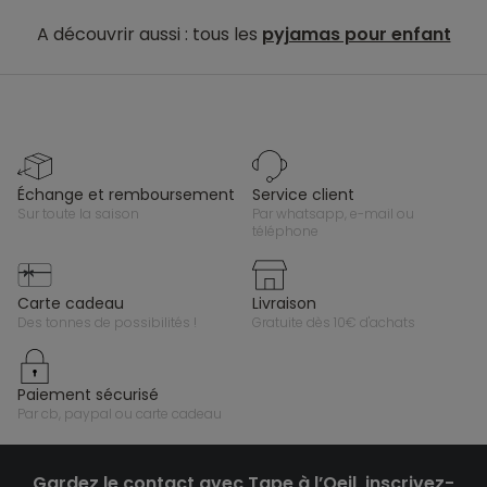
A découvrir aussi : tous les
pyjamas pour enfant
échange et remboursement
service client
sur toute la saison
par whatsapp, e-mail ou
téléphone
carte cadeau
livraison
des tonnes de possibilités !
gratuite dès 10€ d'achats
paiement sécurisé
par cb, paypal ou carte cadeau
Gardez le contact avec Tape à l’Oeil, inscrivez-