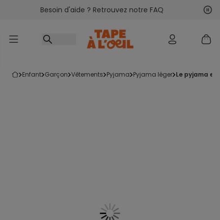
Besoin d'aide ? Retrouvez notre FAQ
Accéder au contenu
Sui
Pré
enfant
garçon
vêtements
pyjama
pyjama léger
le pyjama en