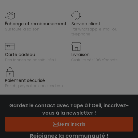
échange et remboursement
service client
sur toute la saison
par whatsapp, e-mail ou
téléphone
carte cadeau
livraison
des tonnes de possibilités !
gratuite dès 10€ d'achats
paiement sécurisé
par cb, paypal ou carte cadeau
Gardez le contact avec Tape à l’Oeil, inscrivez-
vous à la newsletter !
Je m'inscris
Rejoignez la communauté !