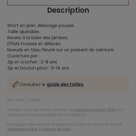
Description
Short en jean, délavage poussé.
Taille ajustable.
Revers à la base des jambes.
Effets froissés et délavés.
Noeuds en tissu fleurie sur un passant de ceinture.
Ouverture par :
Zip et crochet : 2-8 ans
Zip et bouton pivot : 9-14 ans
Consultez le
guide des tailles
Ref. 30027_02050
Rendez-vous sur notre collection de
pantalons pour fille
pour
découvrir tous les produits de la collection.
Prolongez votre session shopping sur Tape à l'oeil au fil de nos
vêtements fille
et
tenues de fille
.