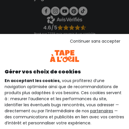
4.6/5
Basé sur 7 339 avis soumis à un contrôle
Voir l’attestation de confiance
Continuer sans accepter
Consulter les CGU
Téléchargez notre application
Découvrir notre application
Gérer vos choix de cookies
En acceptant les cookies,
vous profiterez d’une
navigation optimisée ainsi que de recommandations de
qui sommes-nous ?
produits plus adaptées à vos besoins. Ces cookies servent
à : mesurer l’audience et les performances du site,
besoin d'aide ?
identifier les éventuels bugs rencontrés, vous adresser —
directement ou par l’intermédiaire de nos
partenaires
—
le club fidélité
des communications et publicités en lien avec vos centres
d’intérêt et personnaliser votre expérience.
notre catalogue