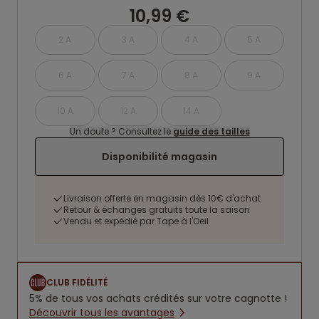
10,99 €
2 A
3 A
4 A
5 A
6 A
7 A
8 A
9 A
10 A
12 A
14 A
Un doute ? Consultez le
guide des tailles
Disponibilité magasin
Livraison offerte en magasin dès 10€ d'achat
Retour & échanges gratuits toute la saison
Vendu et expédié par Tape à l'Oeil
CLUB FIDÉLITÉ
5% de tous vos achats crédités sur votre cagnotte !
Découvrir tous les avantages