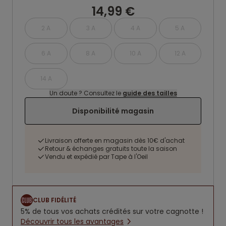
14,99 €
2 A
3 A
4 A
5 A
6 A
8 A
10 A
12 A
14 A
Un doute ? Consultez le
guide des tailles
Disponibilité magasin
Livraison offerte en magasin dès 10€ d'achat
Retour & échanges gratuits toute la saison
Vendu et expédié par Tape à l'Oeil
CLUB FIDÉLITÉ
5% de tous vos achats crédités sur votre cagnotte !
Découvrir tous les avantages