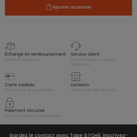
Ajouter au panier
échange et remboursement
service client
sur toute la saison
par whatsapp, e-mail ou
téléphone
carte cadeau
livraison
des tonnes de possibilités !
gratuite dès 10€ d'achats
paiement sécurisé
par cb, paypal ou carte cadeau
Gardez le contact avec Tape à l’Oeil, inscrivez-