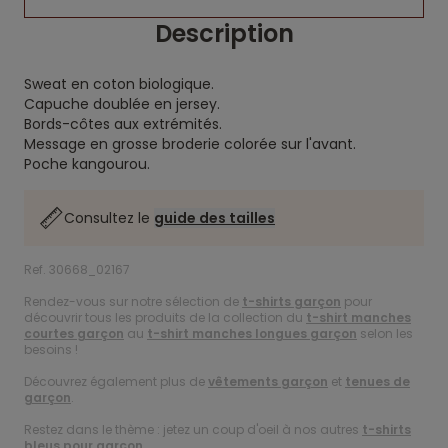
Description
Sweat en coton biologique.
Capuche doublée en jersey.
Bords-côtes aux extrémités.
Message en grosse broderie colorée sur l'avant.
Poche kangourou.
Consultez le
guide des tailles
Ref. 30668_02167
Rendez-vous sur notre sélection de
t-shirts garçon
pour
découvrir tous les produits de la collection du
t-shirt manches
courtes garçon
au
t-shirt manches longues garçon
selon les
besoins !
Découvrez également plus de
vêtements garçon
et
tenues de
garçon
.
Restez dans le thème : jetez un coup d'oeil à nos autres
t-shirts
bleus pour garçon
.