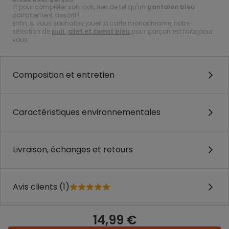
Et pour compléter son look, rien de tel qu'un
pantalon bleu
parfaitement assorti !
Enfin, si vous souhaitez jouer la carte monochrome, notre
sélection de
pull, gilet et sweat bleu
pour garçon est faite pour
vous.
Composition et entretien
Caractéristiques environnementales
Livraison, échanges et retours
Avis clients (1)
14,99 €