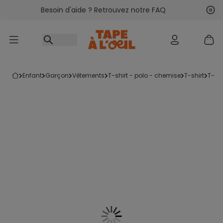
Besoin d'aide ? Retrouvez notre FAQ
Accéder au contenu
Sui
Pré
enfant
garçon
vêtements
t-shirt - polo - chemise
t-shirt
t-s