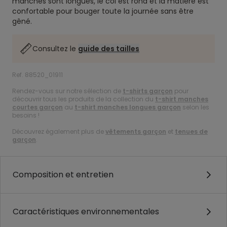
manches sont longues, le col est rond et la matière est
confortable pour bouger toute la journée sans être
gêné.
Consultez le
guide des tailles
Ref. 88520_01911
Rendez-vous sur notre sélection de
t-shirts garçon
pour
découvrir tous les produits de la collection du
t-shirt manches
courtes garçon
au
t-shirt manches longues garçon
selon les
besoins !
Découvrez également plus de
vêtements garçon
et
tenues de
garçon
.
Composition et entretien
Caractéristiques environnementales