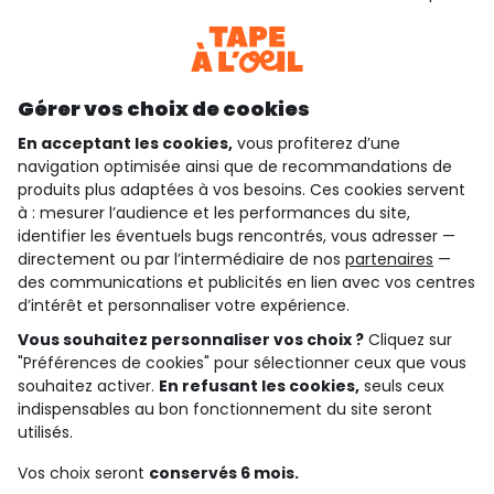
Téléchargez notre application
Découvrir notre application
Gérer vos choix de cookies
En acceptant les cookies,
vous profiterez d’une
navigation optimisée ainsi que de recommandations de
qui sommes-nous ?
produits plus adaptées à vos besoins. Ces cookies servent
à : mesurer l’audience et les performances du site,
besoin d'aide ?
identifier les éventuels bugs rencontrés, vous adresser —
directement ou par l’intermédiaire de nos
partenaires
—
le club fidélité
des communications et publicités en lien avec vos centres
d’intérêt et personnaliser votre expérience.
notre catalogue
Vous souhaitez personnaliser vos choix ?
Cliquez sur
"Préférences de cookies" pour sélectionner ceux que vous
souhaitez activer.
En refusant les cookies,
seuls ceux
indispensables au bon fonctionnement du site seront
Conditions générales de ventes et d'utilisation
Conditions d’utilisation des réseaux sociaux
utilisés.
Politique de confidentialité
*Conditions des offres
Vos choix seront
conservés 6 mois.
Cookies et données personnelles