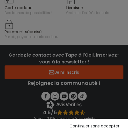
carte cadeau
livraison
des tonnes de possibilités !
gratuite dès 10€ d'achats
paiement sécurisé
par cb, paypal ou carte cadeau
Gardez le contact avec Tape à l’Oeil, inscrivez-
vous à la newsletter !
Je m'inscris
Rejoignez la communauté !
4.6/5
Basé sur 7 339 avis soumis à un contrôle
Voir l’attestation de confiance
Continuer sans accepter
Consulter les CGU