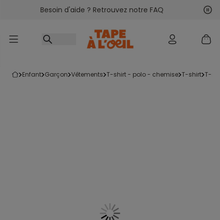
Besoin d'aide ? Retrouvez notre FAQ
Accéder au contenu
Sui
Pré
enfant
garçon
vêtements
t-shirt - polo - chemise
t-shirt
t-s